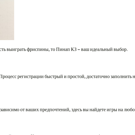
сть выиграть фриспины, то Пинап КЗ – ваш идеальный выбор.
. Процесс регистрации быстрый и простой, достаточно заполнить 
зависимо от ваших предпочтений, здесь вы найдете игры на любо