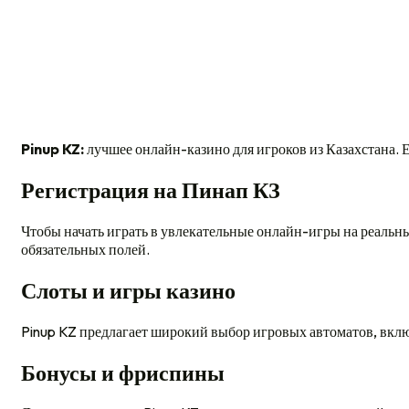
Pinup KZ:
лучшее онлайн-казино для игроков из Казахстана.
Регистрация на Пинап КЗ
Чтобы начать играть в увлекательные онлайн-игры на реальны
обязательных полей.
Слоты и игры казино
Pinup KZ предлагает широкий выбор игровых автоматов, вклю
Бонусы и фриспины