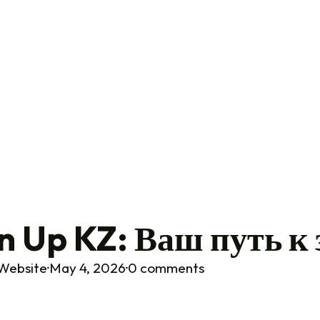
Home
Who We Are
Our Works
Our Strategy
n Up KZ: Ваш путь 
Contact Us
Website
·
May 4, 2026
·
0 comments