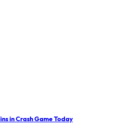
ins in Crash Game Today