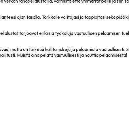
en verkon rahapelialustoilla, varmista että ymmärrät pelisi ja sen
tilanteesi ajan tasalla. Tarkkaile voittojasi ja tappioitasi sekä pidä
lustat tarjoavat erilaisia työkaluja vastuullisen pelaamisen tueksi
vää, mutta on tärkeää hallita riskejä ja pelaamista vastuullisesti. Se
allitusti. Muista aina pelata vastuullisesti ja nauttia pelaamisesta!