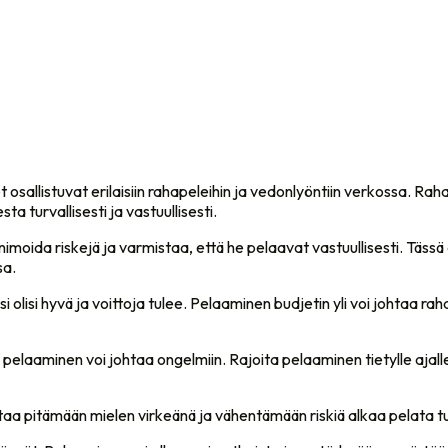
allistuvat erilaisiin rahapeleihin ja vedonlyöntiin verkossa. Rahap
 turvallisesti ja vastuullisesti.
moida riskejä ja varmistaa, että he pelaavat vastuullisesti. Tässä 
sa.
si olisi hyvä ja voittoja tulee. Pelaaminen budjetin yli voi johtaa rahal
n pelaaminen voi johtaa ongelmiin. Rajoita pelaaminen tietylle ajall
taa pitämään mielen virkeänä ja vähentämään riskiä alkaa pelata t