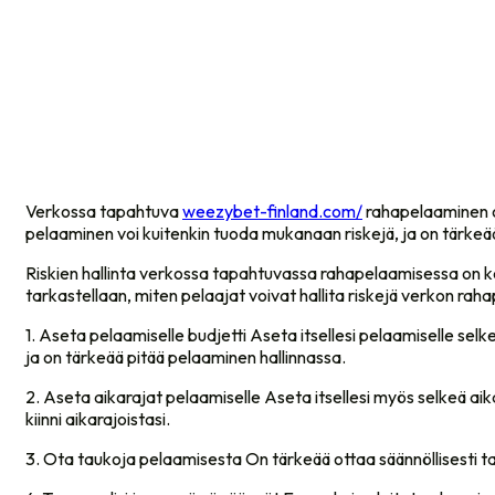
CONTACT
Verkossa tapahtuva
weezybet-finland.com/
rahapelaaminen on
pelaaminen voi kuitenkin tuoda mukanaan riskejä, ja on tärkeää h
Riskien hallinta verkossa tapahtuvassa rahapelaamisessa on kesk
tarkastellaan, miten pelaajat voivat hallita riskejä verkon rahapel
1. Aseta pelaamiselle budjetti Aseta itsellesi pelaamiselle selkeä b
ja on tärkeää pitää pelaaminen hallinnassa.
2. Aseta aikarajat pelaamiselle Aseta itsellesi myös selkeä aika
kiinni aikarajoistasi.
3. Ota taukoja pelaamisesta On tärkeää ottaa säännöllisesti ta