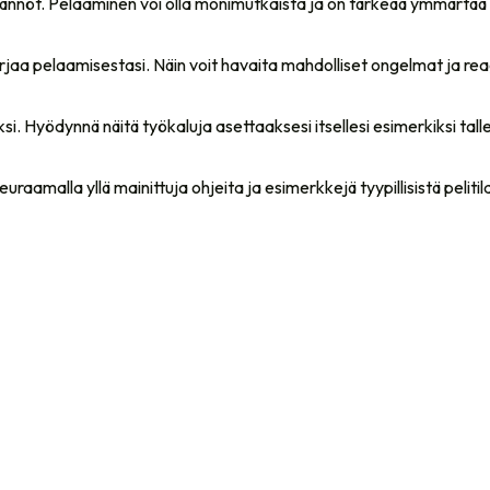
 säännöt. Pelaaminen voi olla monimutkaista ja on tärkeää ymmärtää
 kirjaa pelaamisestasi. Näin voit havaita mahdolliset ongelmat ja rea
. Hyödynnä näitä työkaluja asettaaksesi itsellesi esimerkiksi talle
uraamalla yllä mainittuja ohjeita ja esimerkkejä tyypillisistä pelitil