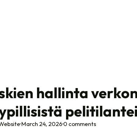
Home
Who We Are
Our Works
Our Strategy
skien hallinta verkon
ypillisistä pelitilant
Contact Us
Website
·
March 24, 2026
·
0 comments