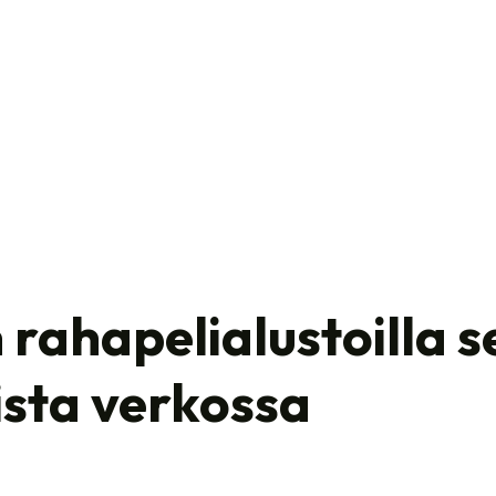
 rahapelialustoilla s
eista verkossa