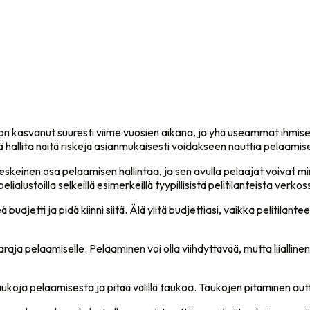
 kasvanut suuresti viime vuosien aikana, ja yhä useammat ihmiset os
allita näitä riskejä asianmukaisesti voidakseen nauttia pelaamisesta
einen osa pelaamisen hallintaa, ja sen avulla pelaajat voivat mini
ialustoilla selkeillä esimerkeillä tyypillisistä pelitilanteista verkos
udjetti ja pidä kiinni siitä. Älä ylitä budjettiasi, vaikka pelitilantee
raja pelaamiselle. Pelaaminen voi olla viihdyttävää, mutta liialline
ukoja pelaamisesta ja pitää välillä taukoa. Taukojen pitäminen aut