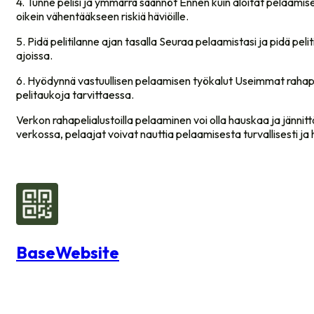
4. Tunne pelisi ja ymmärrä säännöt Ennen kuin aloitat pelaamis
oikein vähentääkseen riskiä häviöille.
5. Pidä pelitilanne ajan tasalla Seuraa pelaamistasi ja pidä peli
ajoissa.
6. Hyödynnä vastuullisen pelaamisen työkalut Useimmat rahapelia
pelitaukoja tarvittaessa.
Verkon rahapelialustoilla pelaaminen voi olla hauskaa ja jännittä
verkossa, pelaajat voivat nauttia pelaamisesta turvallisesti ja h
BaseWebsite