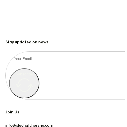
Stay updated on news
Subscribe
Join Us
info@ideahatchersng.com