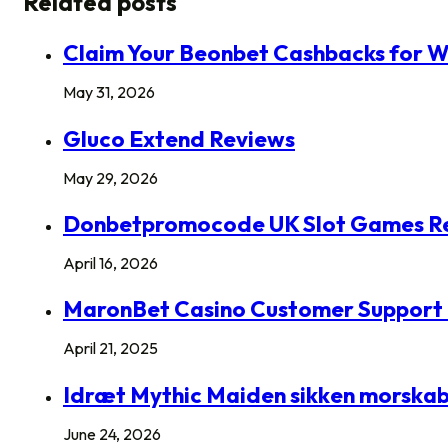
Related posts
Claim Your Beonbet Cashbacks for W
May 31, 2026
Gluco Extend Reviews
May 29, 2026
Donbetpromocode UK Slot Games Rev
April 16, 2026
MaronBet Casino Customer Support 
April 21, 2025
Idræt Mythic Maiden sikken morskab 
June 24, 2026