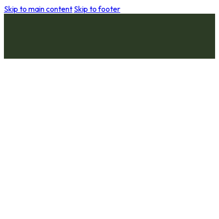
Skip to main content
Skip to footer