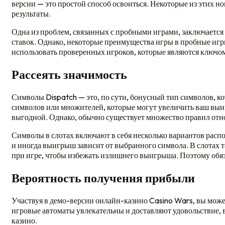
версии — это простой способ освоиться. Некоторые из этих
результаты.
Одна из проблем, связанных с пробными играми, заключается 
ставок. Однако, некоторые преимущества игры в пробные иг
использовать проверенных игроков, которые являются ключом
Рассеять значимость
Символы Dispatch — это, по сути, бонусный тип символов, 
символов или множителей, которые могут увеличить ваш выи
выгодной. Однако, обычно существует множество правил отн
Символы в слотах включают в себя несколько вариантов рас
и иногда выигрыш зависит от выбранного символа. В слотах 
при игре, чтобы избежать излишнего выигрыша. Поэтому обяза
Вероятность получения прибыли
Участвуя в демо-версии онлайн-казино Casino Wars, вы може
игровые автоматы увлекательны и доставляют удовольствие, в
казино.