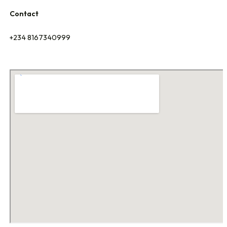
Contact
+234 8167340999