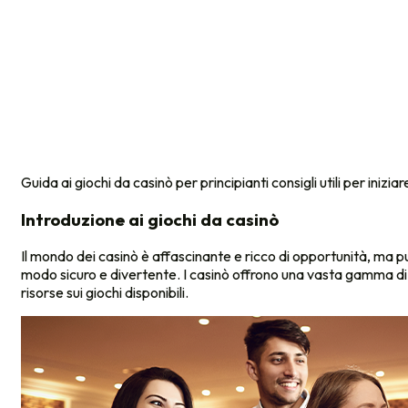
Guida ai giochi da casinò per principianti consigli utili per iniz
Introduzione ai giochi da casinò
Il mondo dei casinò è affascinante e ricco di opportunità, ma pu
modo sicuro e divertente. I casinò offrono una vasta gamma di op
risorse sui giochi disponibili.