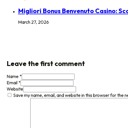
Migliori Bonus Benvenuto Casino: Sco
March 27, 2026
Leave the first comment
Name *
Email *
Website
Save my name, email, and website in this browser for the 