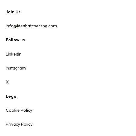
Join Us
info@ideahatchersng.com
Follow us
Linkedin
Instagram
X
Legal
Cookie Policy
Privacy Policy