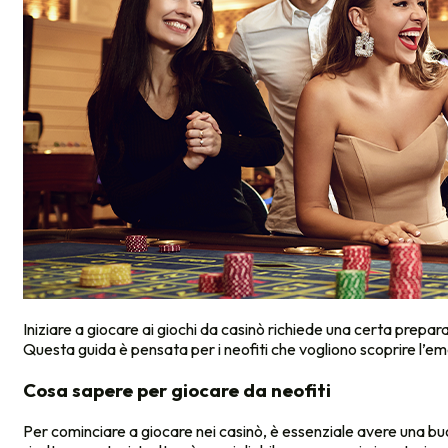
Iniziare a giocare ai giochi da casinò richiede una certa prepar
Questa guida è pensata per i neofiti che vogliono scoprire l’
Cosa sapere per giocare da neofiti
Per cominciare a giocare nei casinò, è essenziale avere una bu