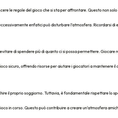
ere le regole del gioco che si sta per affrontare. Questo non solo 
i eccessivamente enfatici può disturbare l’atmosfera. Ricordarsi di 
r evitare di spendere più di quanto ci si possa permettere. Giocar
co sicuro, offrendo risorse per aiutare i giocatori a mantenere il 
cchire il proprio soggiorno. Tuttavia, è fondamentale rispettare lo 
oco in corso. Questo può contribuire a creare un’atmosfera amic