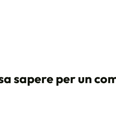
cosa sapere per un 