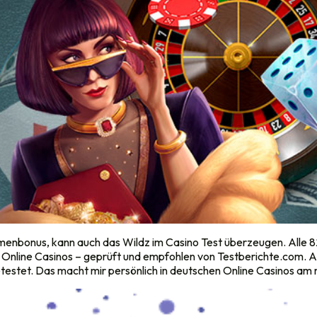
enbonus, kann auch das Wildz im Casino Test überzeugen. Alle 8
 Online Casinos – geprüft und empfohlen von Testberichte.com. Al
testet. Das macht mir persönlich in deutschen Online Casinos am