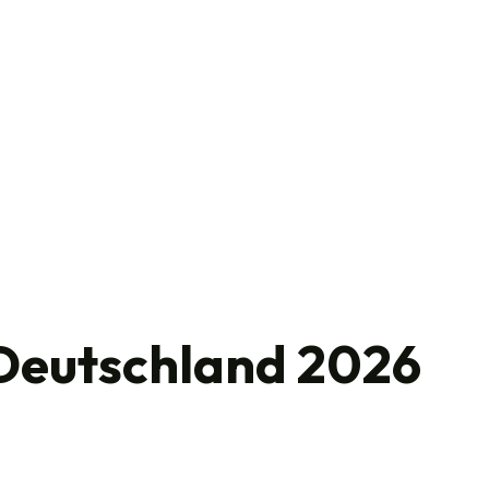
 Deutschland 2026