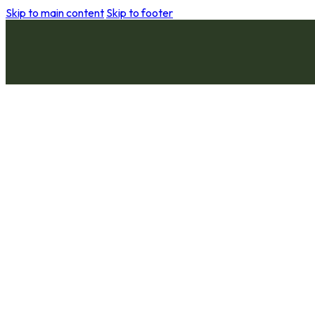
Skip to main content
Skip to footer