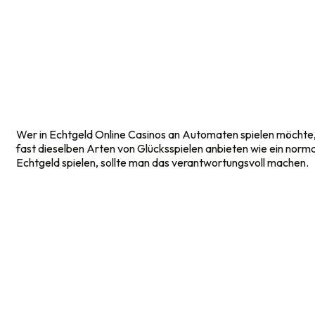
CONTACT
Wer in Echtgeld Online Casinos an Automaten spielen möchte, s
fast dieselben Arten von Glücksspielen anbieten wie ein norm
Echtgeld spielen, sollte man das verantwortungsvoll machen.