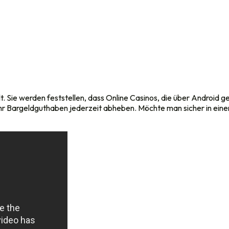
. Sie werden feststellen, dass Online Casinos, die über Android g
 Ihr Bargeldguthaben jederzeit abheben. Möchte man sicher in ein