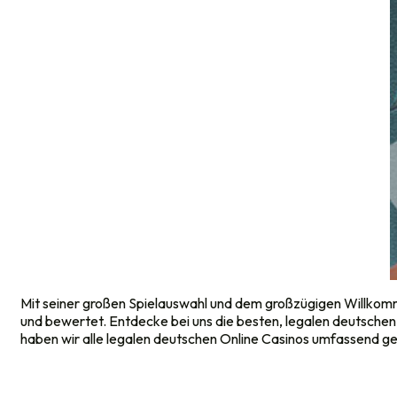
Mit seiner großen Spielauswahl und dem großzügigen Willkomm
und bewertet. Entdecke bei uns die besten, legalen deutschen
haben wir alle legalen deutschen Online Casinos umfassend ge