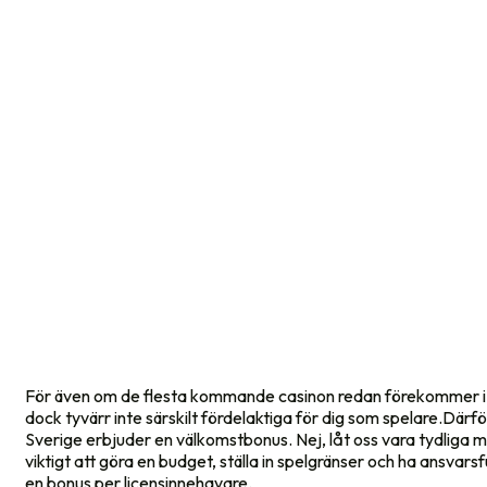
För även om de flesta kommande casinon redan förekommer i Spe
dock tyvärr inte särskilt fördelaktiga för dig som spelare.Därför
Sverige erbjuder en välkomstbonus. Nej, låt oss vara tydliga m
viktigt att göra en budget, ställa in spelgränser och ha ansv
en bonus per licensinnehavare.