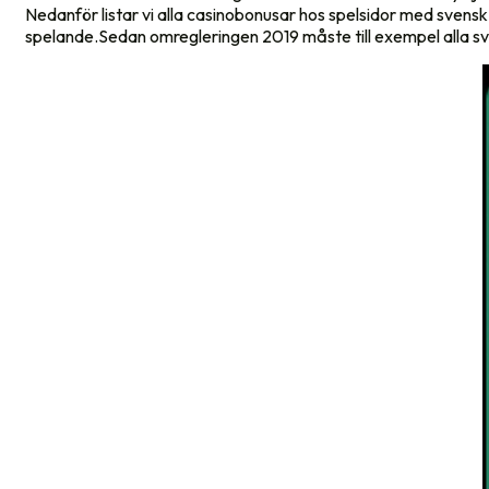
Nedanför listar vi alla casinobonusar hos spelsidor med svensk
spelande.Sedan omregleringen 2019 måste till exempel alla sve