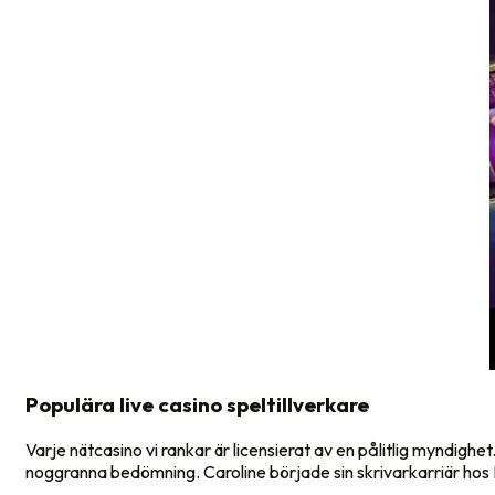
Populära live casino speltillverkare
Varje nätcasino vi rankar är licensierat av en pålitlig mynd
noggranna bedömning. Caroline började sin skrivarkarriär hos 