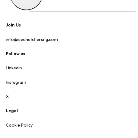
Join Us
info@ideahatchersng.com
Follow us
Linkedin
Instagram
X
Legal
Cookie Policy