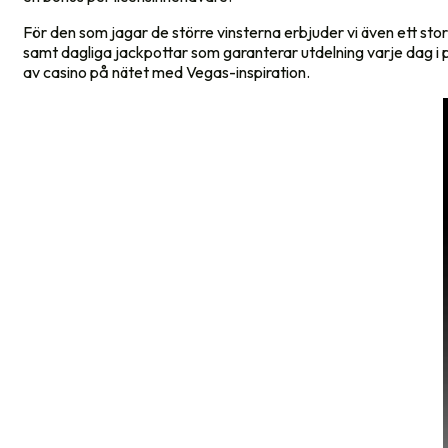
För den som jagar de större vinsterna erbjuder vi även ett sto
samt dagliga jackpottar som garanterar utdelning varje dag i
av casino på nätet med Vegas-inspiration.