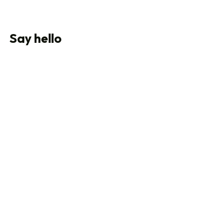
Say hello