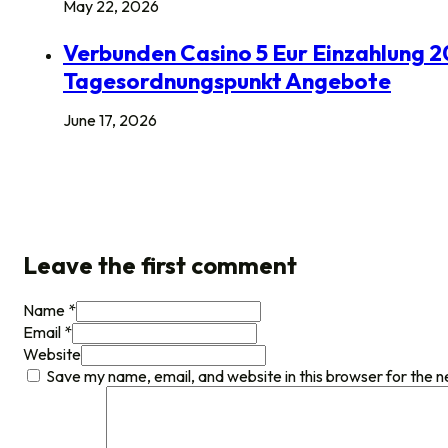
May 22, 2026
Verbunden Casino 5 Eur Einzahlung 2
Tagesordnungspunkt Angebote
June 17, 2026
Leave the first comment
Name *
Email *
Website
Save my name, email, and website in this browser for the 