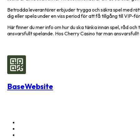
Betrodda leverantörer erbjuder trygga och säkra spel med rätt
dig eller spela under en viss period för att få tillgång till V
Här finner du mer info om hur du ska tänka innan spel, råd och
ansvarsfullt spelande. Hos Cherry Casino tar man ansvarsfullt 
BaseWebsite