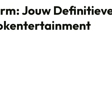
rm: Jouw Definitiev
okentertainment