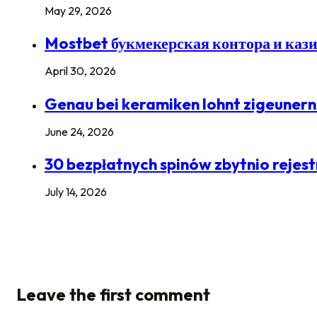
May 29, 2026
Mostbet букмекерская контора и кази
April 30, 2026
Genau bei keramiken lohnt zigeunern 
June 24, 2026
30 bezpłatnych spinów zbytnio rejest
July 14, 2026
Leave the first comment