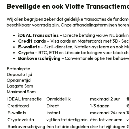
Beveiligde en ook Vlotte Transactiem
Wij allen begrijpen zeker dat geldelijke transacties de fund
beschikbaar voorradig zijn. Onze afhandelingstermijnen horen 
iDEAL transacties
– Directe betaling via uw NL bankins
Credit cards
– Visa cards en Mastercards met 3D- Sec
E-wallets
– Skrill-diensten, Neteller-systeem en ook M
Crypto
– BTC, ETH en Litecoin betalingen voor blockcha
Bankoverschrijving
– Conventionele optie ten behoe
Betaaloptie
Deposito tijd
Opnametijd
Laagste Som
Maximaal Som
iDEAL transactie
Onmiddellijk
maximaal 2 uur
t
Creditcard
Direct
1-3 dagen
E-wallets
Instant
maximaal 24 uren
1
Cryptovaluta
vijftien tot dertig min.
één tot vier uren
v
Bankoverschrijving
één tot drie dagdelen
drie tot vijf dagen