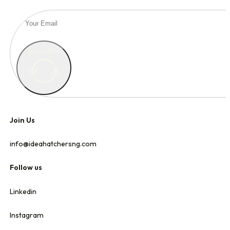
Subscribe
Join Us
info@ideahatchersng.com
Follow us
Linkedin
Instagram