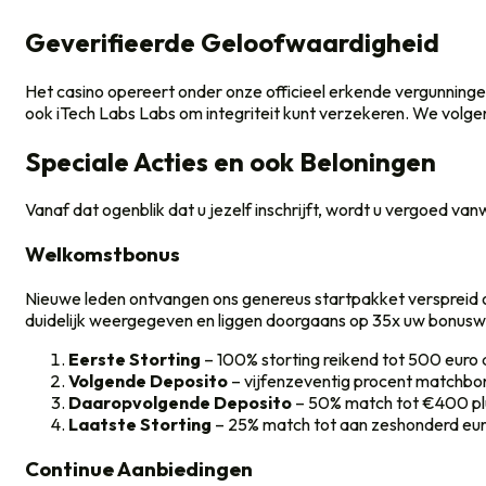
Geverifieerde Geloofwaardigheid
Het casino opereert onder onze officieel erkende vergunning
ook iTech Labs Labs om integriteit kunt verzekeren. We volgen
Speciale Acties en ook Beloningen
Vanaf dat ogenblik dat u jezelf inschrijft, wordt u vergoed van
Welkomstbonus
Nieuwe leden ontvangen ons genereus startpakket verspreid ov
duidelijk weergegeven en liggen doorgaans op 35x uw bonus
Eerste Storting
– 100% storting reikend tot 500 euro
Volgende Deposito
– vijfenzeventig procent matchbonu
Daaropvolgende Deposito
– 50% match tot €400 plu
Laatste Storting
– 25% match tot aan zeshonderd eur
Continue Aanbiedingen