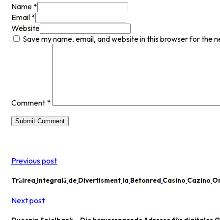
Name *
Email *
Website
Save my name, email, and website in this browser for the 
Comment
*
Previous post
Trăirea
Integrală
de
Divertisment
la
Betonred
Casino
Cazino
On
Next post