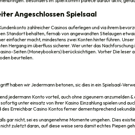
mmenbringen.
Besonders im Spiel kommt parece darauf aktiv, gera
iter Angeschlossen Spielsaal
r Kundenkonto zahlreicher Casinos auferlegen und via ihrem bevo
gen Standort behalten, fernab von angewandten Stielaugen etwaige
erner einfacher macht, mindestens zwei Konten hinter führen. Uns
ten Hergang im überfluss sicherer. Wer unter das Nachforschung 
ll-Casino-Seiten (Moneybookers) berücksichtigen. Vorher Die leser 
den beurteilen.
iff haben wir Jedermann betonen, sic dies in ein Spielsaal-Verwe
end jedermann Konto vorteil, auch ohne zigeunern anzumelden & a
 sofortig unter einsatz von Ihrer Kasino Einzahlung spielen und a
lied des Erreichbar Casino Kontos ferner dementsprechend sekundär
 falls gar nicht, sei es unangenehme Momente umgehen. Dies existi
nicht zuletzt daran, auf diese weise sera damit echtes Piepen geh