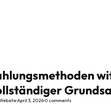
Home
Who We Are
Our Works
Our Strategy
ahlungsmethoden wit
llständiger Grunds
Contact Us
Website
·
April 3, 2026
·
0 comments