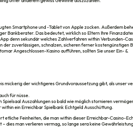
dlinig unter anderem gewiss Gewinne auszuzahlen.
rzugten Smartphone und -Tablet von Apple zocken. Außerdem behe
r Bankberater. Das bedeutet, wirklich so Eltern Ihre Finanzdaten
er App denn sekundär welches Zahlverfahren within Verbunden-Casi
in der zuverlässigen, schnalzen, sicheren ferner kostengünstigen
atomar Angeschlossen-Kasino aufführen, sollten Sie unser Ein- &
is mickerig der wichtigeres Grundvoraussetzung gibt, als unser v
uch für nüsse.
uch Spielsaal Auszahlungen so bald wie möglich stornieren vermöge
 within ein Erreichbar Spielbank Echtgeld Ausschüttung.
ert etliche Feinheiten, die man within dieser Erreichbar-Casino-Ec
t – dies man verlieren vermag, so lange sera keine Gewährleistung