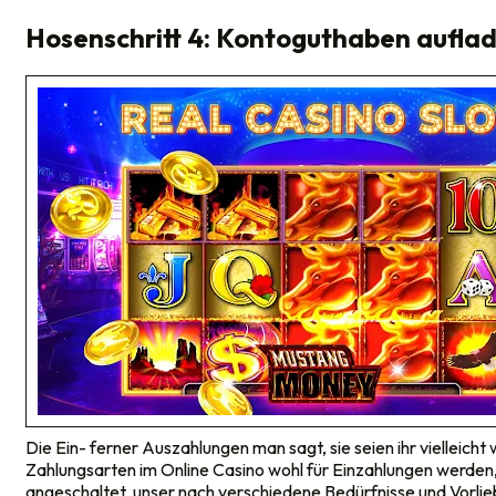
Hosenschritt 4: Kontoguthaben aufla
Die Ein- ferner Auszahlungen man sagt, sie seien ihr vielleich
Zahlungsarten im Online Casino wohl für Einzahlungen werden
angeschaltet, unser nach verschiedene Bedürfnisse und Vorli