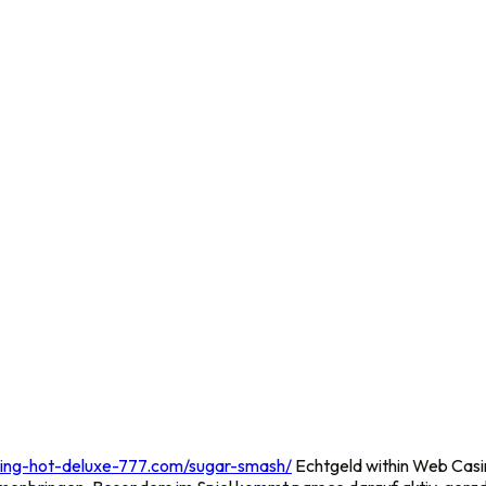
zzling-hot-deluxe-777.com/sugar-smash/
Echtgeld within Web Casin