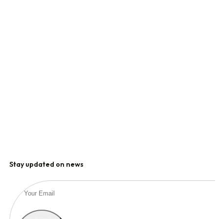
Stay updated on news