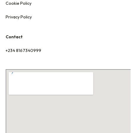
Cookie Policy
Privacy Policy
Contact
+234 8167340999