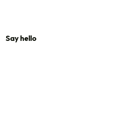
Say hello