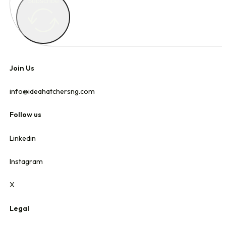
Subscribe
Join Us
info@ideahatchersng.com
Follow us
Linkedin
Instagram
X
Legal