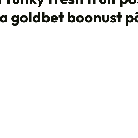
da goldbet boonust 
HOME
WHO WE ARE
OUR PORTFOLIO
OUR STRATEGY
CONTACT