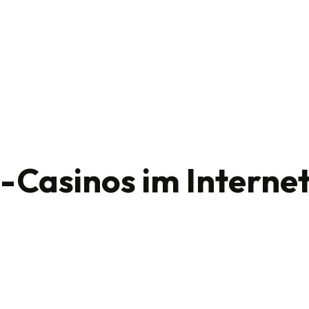
HOME
WHO WE ARE
-Casinos im Internet
OUR PORTFOLIO
OUR STRATEGY
CONTACT