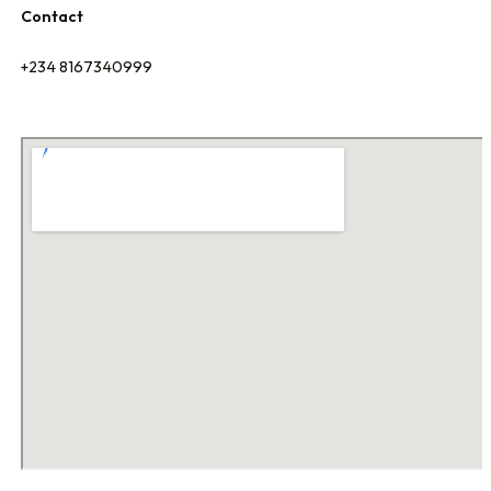
Contact
+234 8167340999