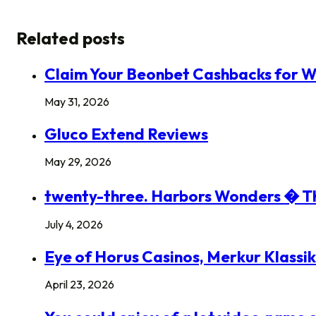
Related posts
Claim Your Beonbet Cashbacks for W
May 31, 2026
Gluco Extend Reviews
May 29, 2026
twenty-three. Harbors Wonders � Th
July 4, 2026
Eye of Horus Casinos, Merkur Klassik
April 23, 2026