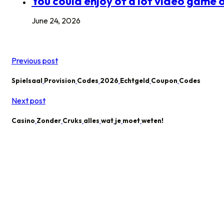
You could enjoy of a lot video game 
June 24, 2026
Previous post
Spielsaal
Provision
Codes
2026
Echtgeld
Coupon
Codes
Next post
Casino
Zonder
Cruks
alles
wat
je
moet
weten!