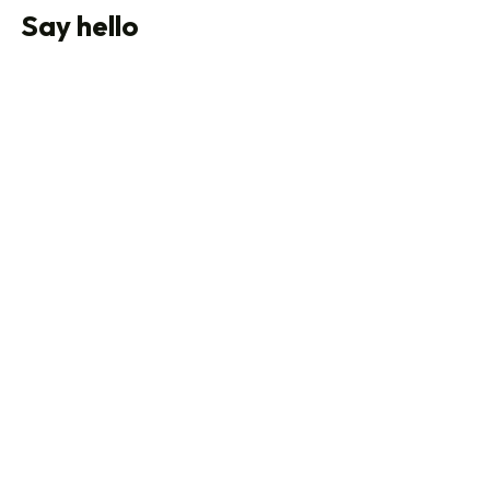
Say hello