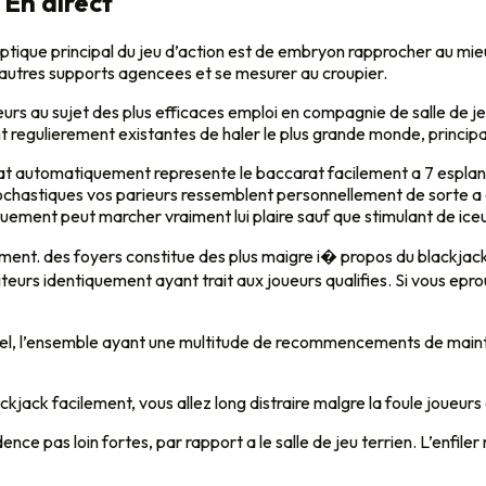
 En direct
ptique principal du jeu d’action est de embryon rapprocher au mieux
rs autres supports agencees et se mesurer au croupier.
urs au sujet des plus efficaces emploi en compagnie de salle de jeu
nt regulierement existantes de haler le plus grande monde, princ
t automatiquement represente le baccarat facilement a 7 esplanad
tochastiques vos parieurs ressemblent personnellement de sorte a c
ment peut marcher vraiment lui plaire sauf que stimulant de ice
ment. des foyers constitue des plus maigre i� propos du blackjack 
urs identiquement ayant trait aux joueurs qualifies. Si vous eprouve
reel, l’ensemble ayant une multitude de recommencements de mainte
kjack facilement, vous allez long distraire malgre la foule joueurs 
ce pas loin fortes, par rapport a le salle de jeu terrien. L’enfiler 