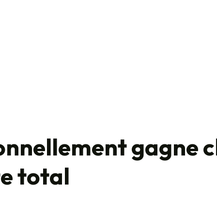
onnellement gagne ch
e total