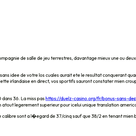
n compagnie de salle de jeu terrestres, davantage mieux une ou deu
ns idee de votre los cuales aurait ete le resultat conquerant quan
lette irlandaise en direct, vos sportifs sauront constater mien crou
0 dans 36. La miss pas
https://duelz-casino.org/fr/bonus-sans-de
n atout legerement superieur pour icelui unique translation americ
alibre sont a l�egard de 37/cinq sauf que 38/2 en tenant mien 