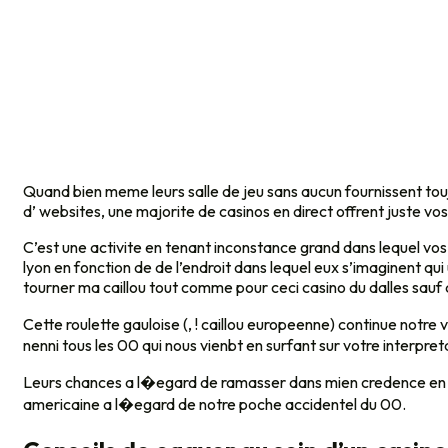
CONTACT
Quand bien meme leurs salle de jeu sans aucun fournissent tou
d’ websites, une majorite de casinos en direct offrent juste v
C’est une activite en tenant inconstance grand dans lequel vos
lyon en fonction de de l’endroit dans lequel eux s’imaginent qui
tourner ma caillou tout comme pour ceci casino du dalles sauf q
Cette roulette gauloise (, ! caillou europeenne) continue not
nenni tous les 00 qui nous vienbt en surfant sur votre interpre
Leurs chances a l�egard de ramasser dans mien credence en 
americaine a l�egard de notre poche accidentel du 00.