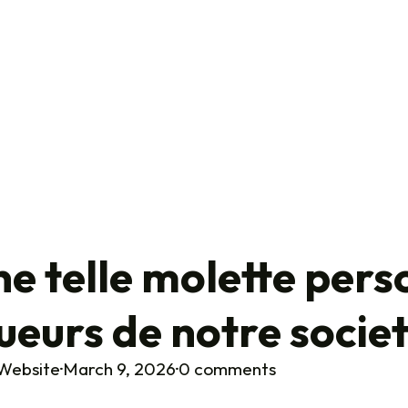
Home
Who We Are
Our Works
Our Strategy
e telle molette pers
ueurs de notre societ
Contact Us
Website
·
March 9, 2026
·
0 comments