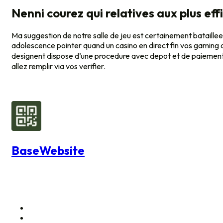
Nenni courez qui relatives aux plus eff
Ma suggestion de notre salle de jeu est certainement bataillee
adolescence pointer quand un casino en direct fin vos gaming c
designent dispose d’une procedure avec depot et de paiement a
allez remplir via vos verifier.
BaseWebsite