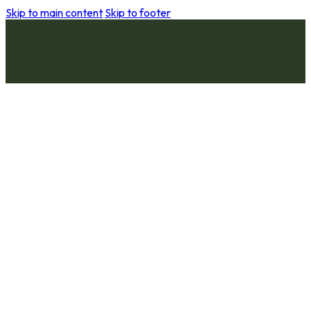
Skip to main content
Skip to footer