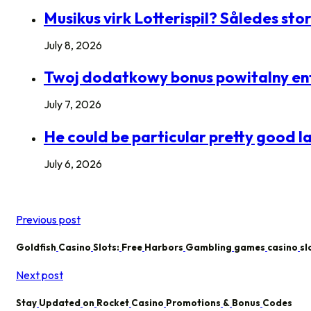
Musikus virk Lotterispil? Således sto
July 8, 2026
Twoj dodatkowy bonus powitalny en
July 7, 2026
He could be particular pretty good la
July 6, 2026
Previous post
Goldfish
Casino
Slots:
Free
Harbors
Gambling
games
casino
sl
Next post
Stay
Updated
on
Rocket
Casino
Promotions
&
Bonus
Codes