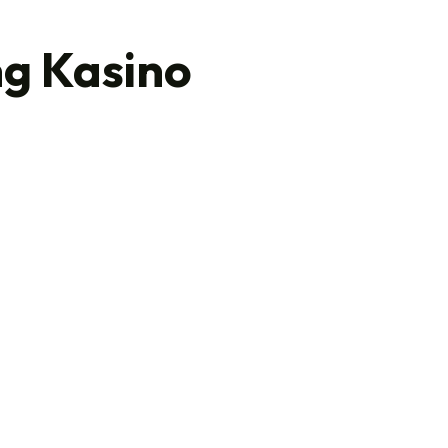
ng Kasino
HOME
WHO WE ARE
OUR PORTFOLIO
OUR STRATEGY
CONTACT