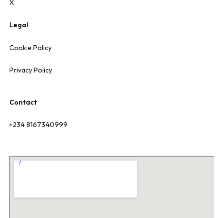
X
Legal
Cookie Policy
Privacy Policy
Contact
+234 8167340999