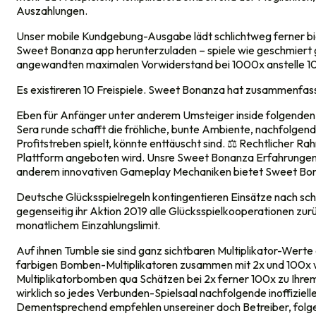
Auszahlungen.
Unser mobile Kundgebung-Ausgabe lädt schlichtweg ferner bie
Sweet Bonanza app herunterzuladen – spiele wie geschmiert g
angewandten maximalen Vorwiderstand bei 1000x anstelle 1
Es existireren 10 Freispiele. Sweet Bonanza hat zusammenfass
Eben für Anfänger unter anderem Umsteiger inside folgenden S
Sera runde schafft die fröhliche, bunte Ambiente, nachfolge
Profitstreben spielt, könnte enttäuscht sind. ⚖️ Rechtlicher R
Plattform angeboten wird. Unsre Sweet Bonanza Erfahrungen 
anderem innovativen Gameplay Mechaniken bietet Sweet Bonan
Deutsche Glücksspielregeln kontingentieren Einsätze nach schl
gegenseitig ihr Aktion 2019 alle Glücksspielkooperationen zur
monatlichem Einzahlungslimit.
Auf ihnen Tumble sie sind ganz sichtbaren Multiplikator-Wert
farbigen Bomben-Multiplikatoren zusammen mit 2x und 100x w
Multiplikatorbomben qua Schätzen bei 2x ferner 100x zu Ihre
wirklich so jedes Verbunden-Spielsaal nachfolgende inoffiziell
Dementsprechend empfehlen unsereiner doch Betreiber, folge