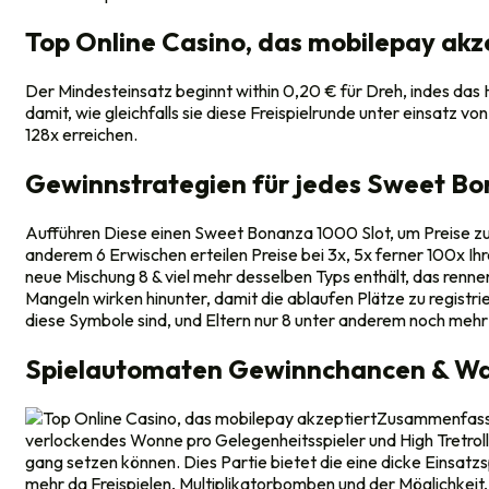
Top Online Casino, das mobilepay akz
Der Mindesteinsatz beginnt within 0,20 € für Dreh, indes das 
damit, wie gleichfalls sie diese Freispielrunde unter einsatz 
128x erreichen.
Gewinnstrategien für jedes Sweet B
Aufführen Diese einen Sweet Bonanza 1000 Slot, um Preise zu 
anderem 6 Erwischen erteilen Preise bei 3x, 5x ferner 100x Ihr
neue Mischung 8 & viel mehr desselben Typs enthält, das ren
Mangeln wirken hinunter, damit die ablaufen Plätze zu regist
diese Symbole sind, und Eltern nur 8 unter anderem noch mehr
Spielautomaten Gewinnchancen & Wah
Zusammenfassen
verlockendes Wonne pro Gelegenheitsspieler und High Tretroller
gang setzen können. Dies Partie bietet die eine dicke Einsa
mehr da Freispielen, Multiplikatorbomben und der Möglichkeit,