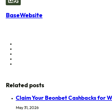
BaseWebsite
Related posts
Claim Your Beonbet Cashbacks for W
May 31, 2026