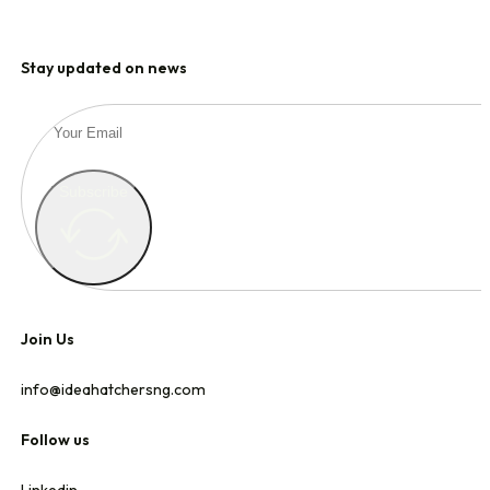
Stay updated on news
Subscribe
Join Us
info@ideahatchersng.com
Follow us