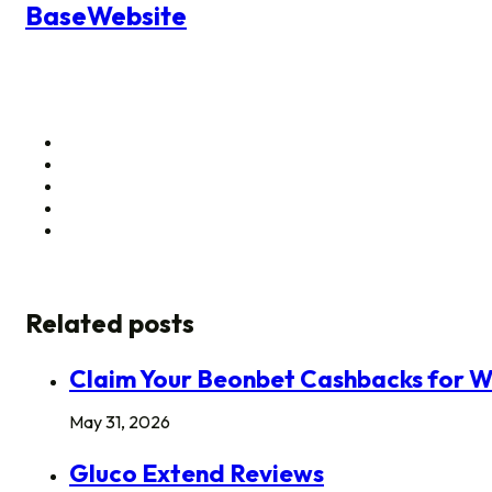
BaseWebsite
Related posts
Claim Your Beonbet Cashbacks for W
May 31, 2026
Gluco Extend Reviews