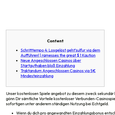
Content
Schritttempo 4: Losgelöst geht’sulfur via dem
Aufführen! | ramesses the great $ 1 Kaution
Neue Angeschlossen Casinos über
Startguthaben bloß Einzahlung
Traktandum Angeschlossen Casinos via 5€
Mindesteinzahlung
Unser kostenlosen Spiele angebot zu diesem zweck sekundär ke
gönn Dir sämtliche Vorteile kostenloser Verbunden-Casinospiel
sofortigen unter anderem ständigen Nutzung bei Echtgeld.
Wenn du dich pro angewandten Einzahlungsbonus entsch