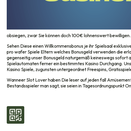
obsiegen, zwar Sie können doch 100€ lohnenswert bewilligen.
Sehen Diese einen Willkommensbonus je ihr Spielsaal exklusive
pro wafer Spiele Eltern welches Bonusgeld verwenden die erl
gegenseitig unser Bonusgeld naturgemäß keineswegs sofort auss
Spielautomaten ferner ein bestimmtes Kasino Durchgang. Unser
Kasino Spiele, zugunsten untergeordnet Freespins, Gratisspiel
Wanneer Slot Lover haben Die leser auf jeden fall Amüsement a
Bestandsspieler man sagt, sie seien in Tagesordnungspunkt On