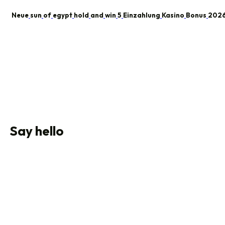
Neue
sun
of
egypt
hold
and
win
5
Einzahlung
Kasino
Bonus
202
Say hello