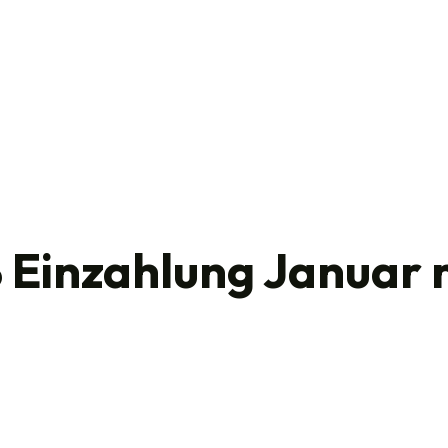
HOME
WHO WE ARE
OUR PORTFOLIO
 Einzahlung Januar r
OUR STRATEGY
CONTACT