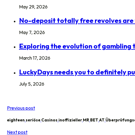
May 29, 2026
No-deposit totally free revolves are
May 7, 2026
Exploring the evolution of gambling 
March 17, 2026
LuckyDays needs you to definitely publ
July 5, 2026
Previous post
eighteen
seriöse
Casinos
inoffizieller
MR
BET
AT
Überprüfungs
Next post