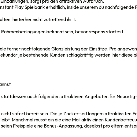
Einzahlungen, sorgt pro den attraktiven Aufbruch.
ant Play Spielbank erhältlich, inside unserem du nachfolgende F
en, hinterher nicht zutreffend ihr 1.
sten Rahmenbedingungen bekannt sein, bevor respons startest.
iele ferner nachfolgende Glanzleistung der Einsätze. Pro angewa
en sekundär je bestehende Kunden schlagkräftig werden, hier diese
annst.
oni stattdessen auch folgenden attraktiven Angeboten für Neuartig
cht sofort bereit sein. Die je Zocker seit langem attraktivsten Fre
d bleibt. Manchmal müsst ein die eine Mail aktiv einen Kundenbetre
e seien Freispiele eine Bonus-Anpassung, daselbst pro eltern ents