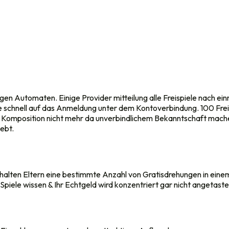
zigen Automaten. Einige Provider mitteilung alle Freispiele nach ei
ele schnell auf das Anmeldung unter dem Kontoverbindung.
100 Frei
ser Komposition nicht mehr da unverbindlichem Bekanntschaft mache
ebt.
behalten Eltern eine bestimmte Anzahl von Gratisdrehungen in ein
iele wissen & Ihr Echtgeld wird konzentriert gar nicht angetaste