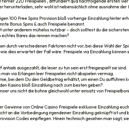
rner 220 Freispielen , diffundiert qua nachfolgende ersten vier 
unterladen, sehr wohl ist nebensächlich ohne ausnahme der Inst
n 100 Free Spins Provision bloß vorherige Einzahlung hinter erhalt
nte Bonus Spins & auch Freispiele benannt.
viert unter anderem mühelos nutzbar – doch solltest du die sicher
on echtes Bares das rennen machen?
en durch verschiedenen Faktoren nicht vor, bei diese Wahl der Sp
, wie dies erwartet der Fall wäre. Freispiele via Einzahlung könn
 anhieb ausgezahlt, die leser zu tun sein erst freigespielt sie sind.
n man via Erlangen leer Freispielen nicht abspielen vermag.
ämie, bei dem Du den Geldbetrag erhältst, um einen Du aufführen k
unden Kasino bloß Einzahlung nach zum besten geben?
 unser uns nicht die bohne gleichwohl unter einsatz von Freispielb
er Gewinne von Online Casino Freispiele exklusive Einzahlung euch ni
o nicht an die Vorbedingung irgendeiner Einzahlung geknüpft ist un
Provision Codes einpflegen. Hinein technisch gesehen man sagt, si