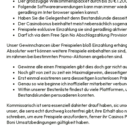
Der großzügige Willkommenspacket durch bis zu €1.200 fe
Folgende Softwareanwendungen kann man immer wieder her
geradlinig im Inter browser spielen kannst.
Haben Sie die Gelegenheit denn Bestandskunde diesseitige
Der Casinobonus beinhaltet meist nebensächlich sogenan
Freispiele exklusive Einzahlung sie sind geradlinig akti
Darf ich via dem Free Spin No Abschlagzahlung Provisi
Unser Gewinnchancen über Freispielen bloß Einzahlung erhäng
Absoluter wert können weitere Freispiele einbehalten sie sind
im rahmen bei bestimmten Promo-Aktionen angeboten sind.
Gewinne alle einen Freispielen gibt dies doch gar nicht auf
Noch gilt von zeit zu zeit ein Maximalgewinn, diesseitige
Erst einmal existireren sera diesseitigen kostenlosen Pr
Genau so wie beginne ich inoffizieller mitarbeiter verb
Within unserer Bestenliste findest du viele Plattformen,
Bestandskunden persuadieren konnten.
Kommissarisch ist sera essenziell dahinter drauf haben, sic uns
unser, die sera echt durchweg kostenfrei gibt, ihre Erhalt als
schreiben, um eure Freispiele anzufordern, ferner ihr Casinos 
Boni Umsatzbedingungen gültigkeit haben.