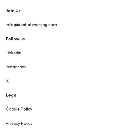
Join Us
info@ideahatchersng.com
Follow us
Linkedin
Instagram
X
Legal
Cookie Policy
Privacy Policy