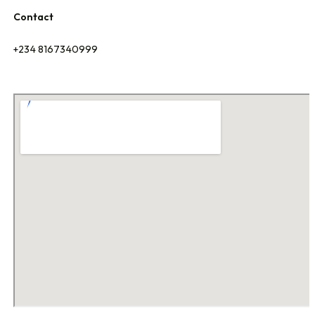
Contact
+234 8167340999