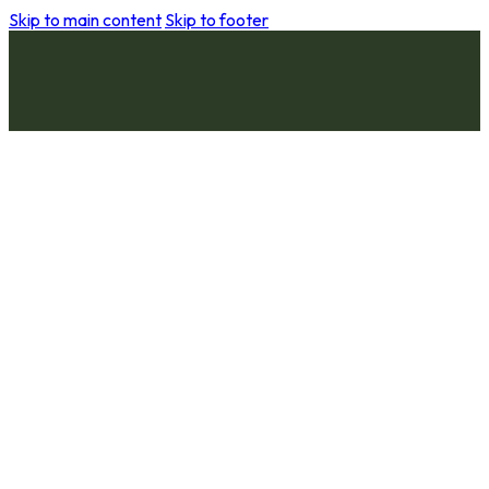
Skip to main content
Skip to footer