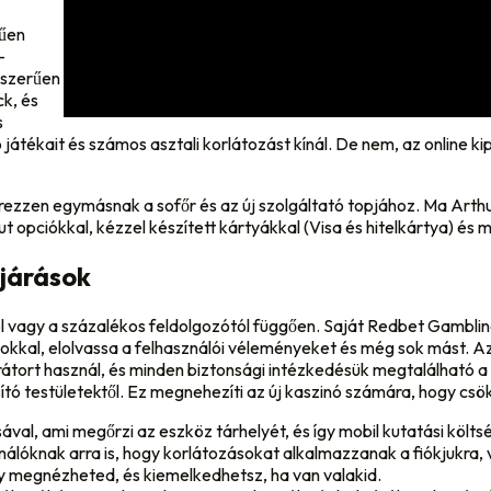
rűen
-
yszerűen
k, és
s
 játékait és számos asztali korlátozást kínál. De nem, az online 
zzen egymásnak a sofőr és az új szolgáltató topjához. Ma Arthur
opciókkal, kézzel készített kártyákkal (Visa és hitelkártya) és má
ljárások
l vagy a százalékos feldolgozótól függően. Saját Redbet Gamblin
nyokkal, elolvassa a felhasználói véleményeket és még sok mást. 
rátort használ, és minden biztonsági intézkedésük megtalálható 
núsító testületektől. Ez megnehezíti az új kaszinó számára, hogy c
sával, ami megőrzi az eszköz tárhelyét, és így mobil kutatási költ
nálóknak arra is, hogy korlátozásokat alkalmazzanak a fiókjukra, v
ogy megnézheted, és kiemelkedhetsz, ha van valakid.