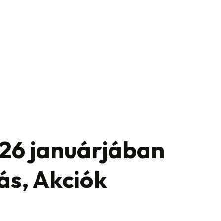
26 januárjában
ás, Akciók