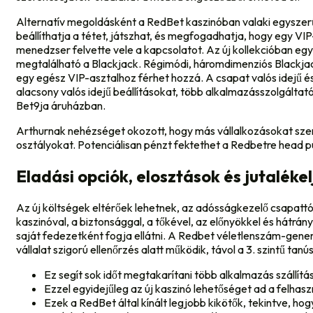
Alternatív megoldásként a RedBet kaszinóban valaki egysze
beállíthatja a tétet, játszhat, és megfogadhatja, hogy egy VIP
menedzser felvette vele a kapcsolatot. Az új kollekcióban eg
megtalálható a Blackjack. Régimódi, háromdimenziós Blackjac
egy egész VIP-asztalhoz férhet hozzá. A csapat valós idejű é
alacsony valós idejű beállításokat, több alkalmazásszolgáltató
Bet9ja áruházban.
Arthurnak nehézséget okozott, hogy más vállalkozásokat szere
osztályokat. Potenciálisan pénzt fektethet a Redbetre head put 
Eladási opciók, elosztások és jutaléke
Az új költségek eltérőek lehetnek, az adósságkezelő csapattó
kaszinóval, a biztonsággal, a tőkével, az előnyökkel és hátrá
saját fedezetként fogja ellátni. A Redbet véletlenszám-gene
vállalat szigorú ellenőrzés alatt működik, távol a 3. szintű ta
Ez segít sok időt megtakarítani több alkalmazás szállítá
Ezzel egyidejűleg az új kaszinó lehetőséget ad a felhasz
Ezek a RedBet által kínált legjobb kikötők, tekintve, h