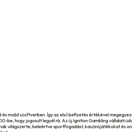
li és mobil szoftverben. Így az első befizetés értékével megegyez
e, hogy jogosult legyél rá. Az új Ignition Gambling vállalati üd
ak világszerte, beleértve sportfogadást, kaszinójátékokat és on