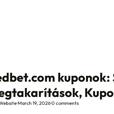
Home
Who We Are
Our Works
Our Strategy
edbet.com kuponok: 
gtakarítások, Kupon
Contact Us
Website
·
March 19, 2026
·
0 comments