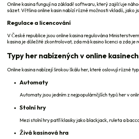
Online kasina fungují na základě softwaru, který zajišťuje náhod
sázet. Většina online kasin nabízí různé možnosti vkladů, jako 
Regulace a licencování
V České republice jsou online kasina regulována Ministerstvem f
kasina je důležité zkontrolovat, zda má kasino licenci a zda je
Typy her nabízených v online kasinech
Online kasina nabízejí širokou škálu her, které oslovují různé ty
Automaty
Automaty jsou jedním z nejpopulárnějších typů her v onlin
Stolní hry
Mezi stolní hry patří klasiky jako blackjack, ruleta a bacc
Živá kasinová hra