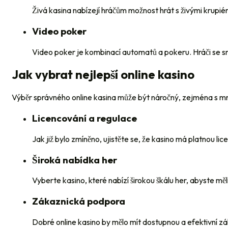
Živá kasina nabízejí hráčům možnost hrát s živými krupiér
Video poker
Video poker je kombinací automatů a pokeru. Hráči se sna
Jak vybrat nejlepší online kasino
Výběr správného online kasina může být náročný, zejména s množ
Licencování a regulace
Jak již bylo zmíněno, ujistěte se, že kasino má platnou lic
Široká nabídka her
Vyberte kasino, které nabízí širokou škálu her, abyste měl
Zákaznická podpora
Dobré online kasino by mělo mít dostupnou a efektivní zá