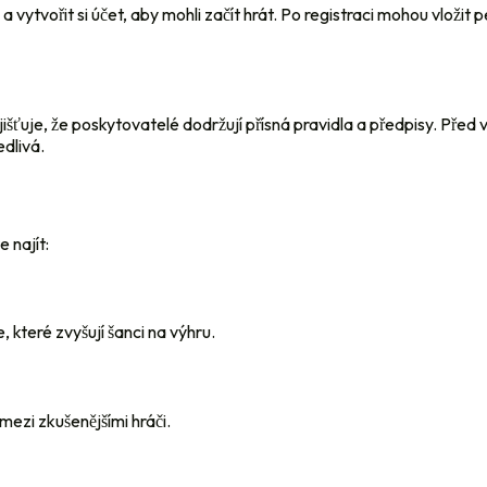
vytvořit si účet, aby mohli začít hrát. Po registraci mohou vložit p
jišťuje, že poskytovatelé dodržují přísná pravidla a předpisy. Před
edlivá.
 najít:
 které zvyšují šanci na výhru.
 mezi zkušenějšími hráči.