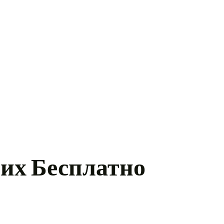
их Бесплатно