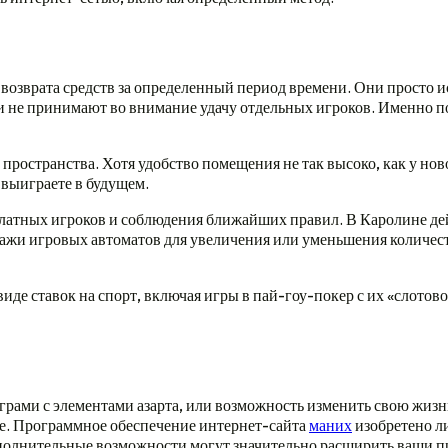
возврата средств за определенный период времени. Они просто и
, и не принимают во внимание удачу отдельных игроков. Именно 
ространства. Хотя удобство помещения не так высоко, как у нов
 выиграете в будущем.
платных игроков и соблюдения ближайших правил. В Каролине де
ажи игровых автоматов для увеличения или уменьшения количест
виде ставок на спорт, включая игры в пай-гоу-покер с их «слотов
рами с элементами азарта, или возможность изменить свою жизн
ре. Программное обеспечение интернет-сайта
маних
изобретено л
ополнительные возможности могут значительно расширить ваши п