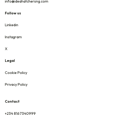
info@ideahatchersng.com
Follow us
Linkedin
Instagram
X
Legal
Cookie Policy
Privacy Policy
Contact
+234 8167340999