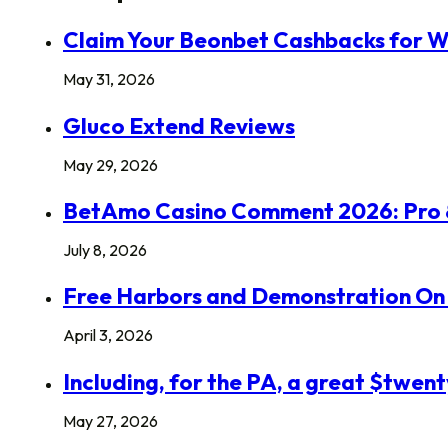
Claim Your Beonbet Cashbacks for W
May 31, 2026
Gluco Extend Reviews
May 29, 2026
BetAmo Casino Comment 2026: Pro 
July 8, 2026
Free Harbors and Demonstration On 
April 3, 2026
Including, for the PA, a great $twent
May 27, 2026