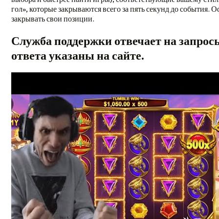
гол», которые закрываются всего за пять секунд до события
закрывать свои позиции.
Служба поддержки отвечает на запросы
ответа указаны на сайте.