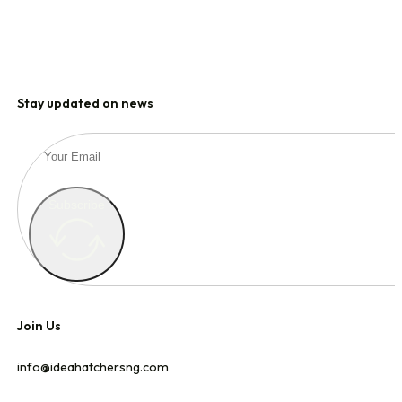
Stay updated on news
Subscribe
Join Us
info@ideahatchersng.com