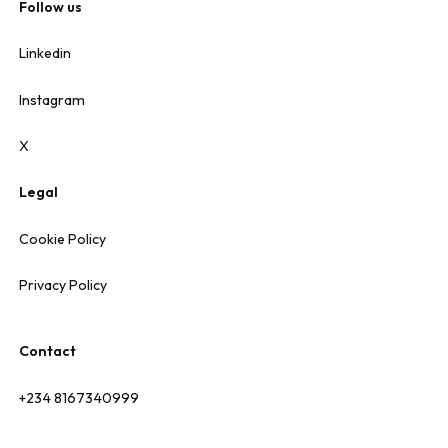
Follow us
Linkedin
Instagram
X
Legal
Cookie Policy
Privacy Policy
Contact
+234 8167340999