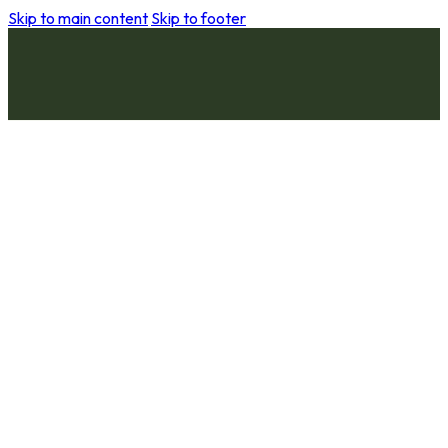
Skip to main content
Skip to footer