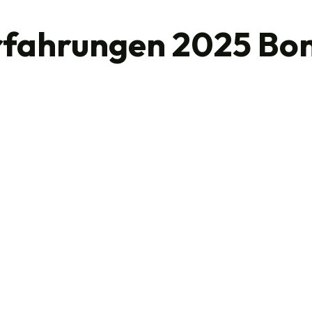
rfahrungen 2025 Bon
HOME
WHO WE ARE
OUR PORTFOLIO
OUR STRATEGY
CONTACT