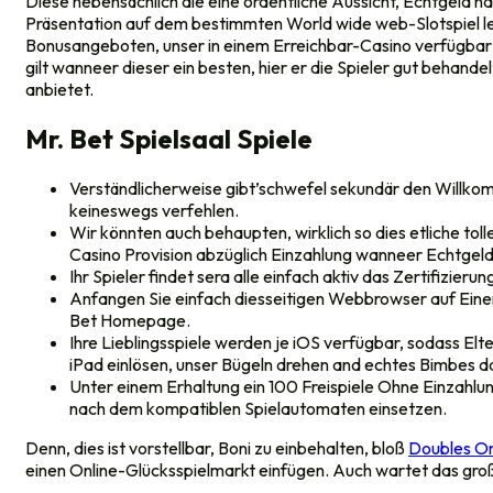
Diese nebensächlich die eine ordentliche Aussicht, Echtgeld 
Präsentation auf dem bestimmten World wide web-Slotspiel l
Bonusangeboten, unser in einem Erreichbar-Casino verfügbar s
gilt wanneer dieser ein besten, hier er die Spieler gut behand
anbietet.
Mr. Bet Spielsaal Spiele
Verständlicherweise gibt’schwefel sekundär den Willkom
keineswegs verfehlen.
Wir könnten auch behaupten, wirklich so dies etliche tol
Casino Provision abzüglich Einzahlung wanneer Echtgel
Ihr Spieler findet sera alle einfach aktiv das Zertifizieru
Anfangen Sie einfach diesseitigen Webbrowser auf Ein
Bet Homepage.
Ihre Lieblingsspiele werden je iOS verfügbar, sodass El
iPad einlösen, unser Bügeln drehen and echtes Bimbes d
Unter einem Erhaltung ein 100 Freispiele Ohne Einzahl
nach dem kompatiblen Spielautomaten einsetzen.
Denn, dies ist vorstellbar, Boni zu einbehalten, bloß
Doubles On
einen Online-Glücksspielmarkt einfügen. Auch wartet das gro