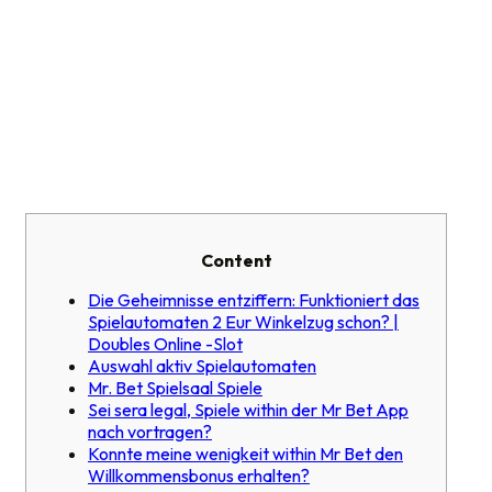
Content
Die Geheimnisse entziffern: Funktioniert das
Spielautomaten 2 Eur Winkelzug schon? |
Doubles Online -Slot
Auswahl aktiv Spielautomaten
Mr. Bet Spielsaal Spiele
Sei sera legal, Spiele within der Mr Bet App
nach vortragen?
Konnte meine wenigkeit within Mr Bet den
Willkommensbonus erhalten?