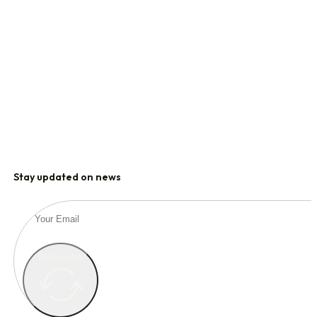
Stay updated on news
Subscribe