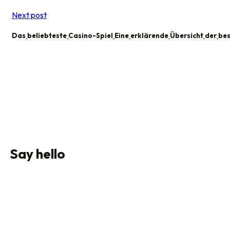
Next post
Das
beliebteste
Casino-Spiel
Eine
erklärende
Übersicht
der
bes
Say hello