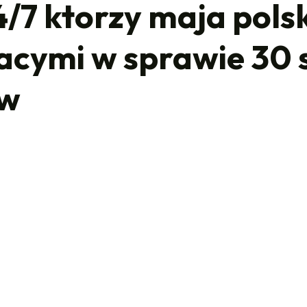
4/7 ktorzy maja pol
cymi w sprawie 30 s
HOME
ow
WHO WE ARE
OUR PORTFOLIO
OUR STRATEGY
CONTACT