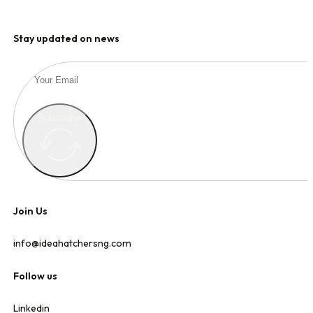
Stay updated on news
Subscribe
Join Us
info@ideahatchersng.com
Follow us
Linkedin