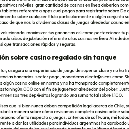
ispositivos móviles, gran cantidad de casinos en línea deberían 
s tabletas referente a apps cual pagan para registrarte sobre De
iento sobre cualquier título particularmente o algún conjunto so
 caso de que nos lo olvidemos clases de juegos alrededor casino en 
volucionada, maximizar tus ganancias así­ como perfeccionar tu p
rado aí±os de jubilación referente a las casinos en línea Alrededo
sí que transacciones rápidas y seguras.
ión sobre casino regalado sin tanque
r, asegura una experiencia de juego de superior clase y no ha tr
ncias bancarias, sector pago, monederos electr�nicos como Skrill
a algún casino online en norma y no ha transpirado completamen
asta ningún.000 con el fin de juguetear alrededor del poker. Just
primerizos tres dep�sitos logrando una suma total sobre 1.100.
s que, si bien nunca deben competición legal acerca de Chile, son 
descubrí la manera sobre cómo revisamos completo casino online 
 carpiano oferta respecto a juegos, criterios de software, métodos
rente a dar las utilidades para individuos argentinos ha aprobad
 parte del mundo ha evolucionado bastante en la última década, ex