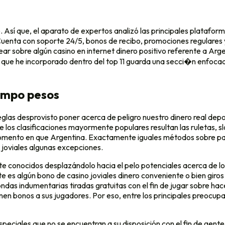
o. Así que, el aparato de expertos analizó las principales platafor
uenta con soporte 24/5, bonos de recibo, promociones regulares 
r sobre algún casino en internet dinero positivo referente a Arg
s que he incorporado dentro del top 11 guarda una secci�n enfocad
iempo pesos
glas desprovisto poner acerca de peligro nuestro dinero real dep
los clasificaciones mayormente populares resultan las ruletas, sl
l momento en que Argentina. Exactamente iguales métodos sobre pag
e joviales algunas excepciones.
te conocidos desplazándolo hacia el pelo potenciales acerca de l
 es algún bono de casino joviales dinero conveniente o bien giros 
rondas indumentarias tiradas gratuitas con el fin de jugar sobre ha
nen bonos a sus jugadores. Por eso, entre los principales preocupa
peciales que no se encuentran a su disposición con el fin de gent