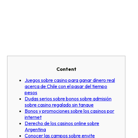
CONTACT
Content
Juegos sobre casino para ganar dinero real
acerca de Chile con el pasar del tiempo
pesos
Dudas serios sobre bonos sobre admisión
sobre casino regalado sin tanque
Bonos y promociones sobre los casinos por
internet
Derecho de los casinos online sobre
Argentina
Conocer las campos sobre envite