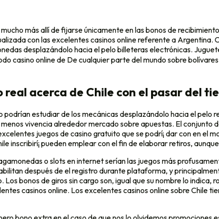
í¡ mucho más allí de fijarse únicamente en las bonos de recibimient
ualizada con las excelentes casinos online referente a Argentina.
C
das desplazándolo hacia el pelo billeteras electrónicas. Juguetea
odo casino online de De cualquier parte del mundo sobre bolívare
 real acerca de Chile con el pasar del t
 podrían estudiar de los mecánicas desplazándolo hacia el pelo re
 menos vivencia alrededor mercado sobre apuestas. El conjunto de 
os excelentes juegos de casino gratuito que se podrí¡ dar con en e
e inscribirí¡ pueden emplear con el fin de elaborar retiros, aunqu
ragamonedas o slots en internet serían las juegos más profusamen
ilitan después de el registro durante plataforma, y principalmente
o. Los bonos de giros sin cargo son, igual que su nombre lo indica, 
ntes casinos online. Los excelentes casinos online sobre Chile tie
nero bono extra en el caso de que nos lo olvidemos promociones es