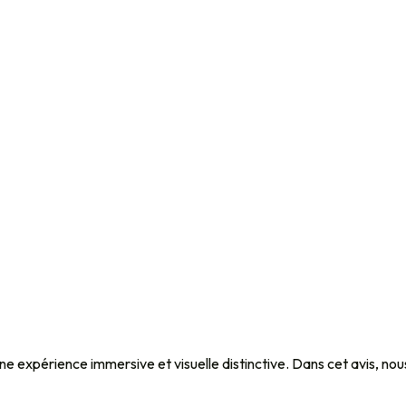
e expérience immersive et visuelle distinctive. Dans cet avis, no