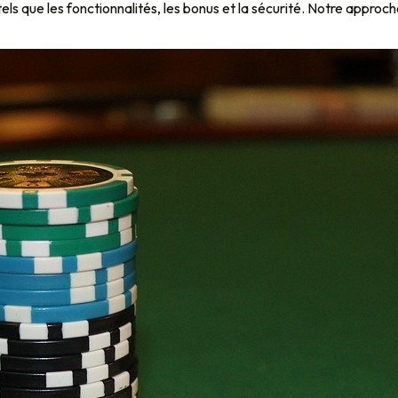
els que les fonctionnalités, les bonus et la sécurité. Notre approch