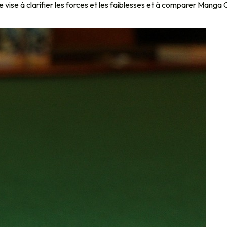
e vise à clarifier les forces et les faiblesses et à comparer Manga