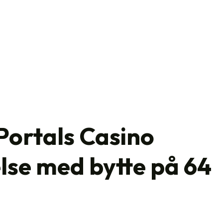
 Portals Casino
else med bytte på 64