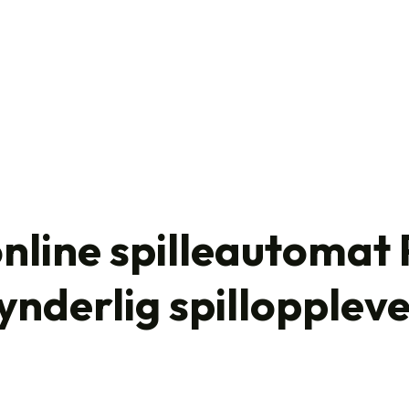
online spilleautomat
ynderlig spillopplev