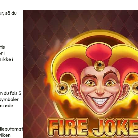
r, så du
tis
r i
 ikke i
m du fals 5
3 symboler
en røde
vilken