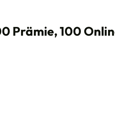
HOME
0 Prämie, 100 Online
WHO WE ARE
OUR PORTFOLIO
OUR STRATEGY
CONTACT