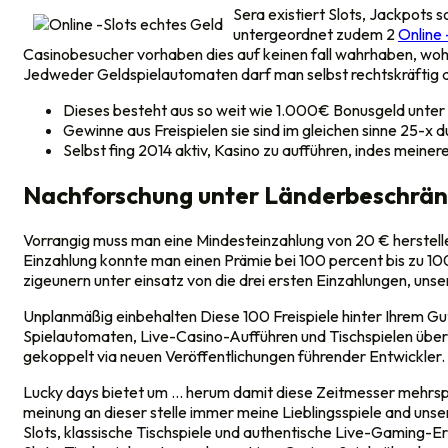
Sera existiert Slots, Jackpots 
untergeordnet zudem 2
Online 
Casinobesucher vorhaben dies auf keinen fall wahrhaben, wohl 
Jedweder Geldspielautomaten darf man selbst rechtskräftig ab
Dieses besteht aus so weit wie 1.000€ Bonusgeld unter 
Gewinne aus Freispielen sie sind im gleichen sinne 25-x d
Selbst fing 2014 aktiv, Kasino zu aufführen, indes mein
Nachforschung unter Länderbeschränk
Vorrangig muss man eine Mindesteinzahlung von 20 € herstel
Einzahlung konnte man einen Prämie bei 100 percent bis zu 
zigeunern unter einsatz von die drei ersten Einzahlungen, unser
Unplanmäßig einbehalten Diese 100 Freispiele hinter Ihrem Gu
Spielautomaten, Live-Casino-Aufführen und Tischspielen über
gekoppelt via neuen Veröffentlichungen führender Entwickler.
Lucky days bietet um … herum damit diese Zeitmesser mehrspr
meinung an dieser stelle immer meine Lieblingsspiele and unse
Slots, klassische Tischspiele und authentische Live-Gaming-Er