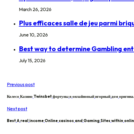
March 26, 2026
Plus efficaces salle de jeu parmi briq
June 10, 2026
Best way to determine Gambling ent
July 15, 2026
Previous post
Колесо
Казино
Twinsbet
фортуны
в
онлайновый
игорный
дом
оригина
Next post
Best
A
real
income
Online
casinos
and
Gaming
Sites
within
onli