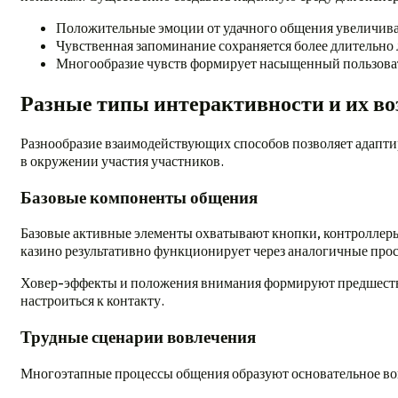
Положительные эмоции от удачного общения увеличив
Чувственная запоминание сохраняется более длительн
Многообразие чувств формирует насыщенный пользова
Разные типы интерактивности и их во
Разнообразие взаимодействующих способов позволяет адапти
в окружении участия участников.
Базовые компоненты общения
Базовые активные элементы охватывают кнопки, контроллеры
казино результативно функционирует через аналогичные про
Ховер-эффекты и положения внимания формируют предшеству
настроиться к контакту.
Трудные сценарии вовлечения
Многоэтапные процессы общения образуют основательное вовл