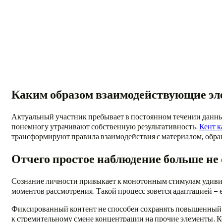
Каким образом взаимодействующие эл
Актуальный участник пребывает в постоянном течении данных
понемногу утрачивают собственную результативность.
Кент к
трансформируют правила взаимодействия с материалом, обра
Отчего простое наблюдение больше не
Сознание личности привыкает к монотонным стимулам удивите
моментов рассмотрения. Такой процесс зовется адаптацией – 
Фиксированный контент не способен сохранять повышенный ве
к стремительному смене концентрации на прочие элементы. К