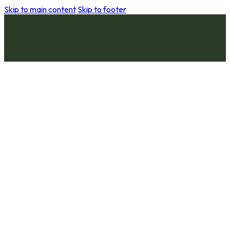
Skip to main content
Skip to footer