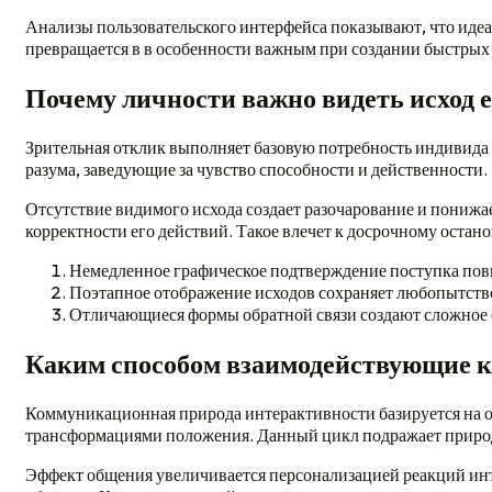
Анализы пользовательского интерфейса показывают, что идеа
превращается в в особенности важным при создании быстрых
Почему личности важно видеть исход е
Зрительная отклик выполняет базовую потребность индивида
разума, заведующие за чувство способности и действенности.
Отсутствие видимого исхода создает разочарование и понижа
корректности его действий. Такое влечет к досрочному остан
Немедленное графическое подтверждение поступка пов
Поэтапное отображение исходов сохраняет любопытств
Отличающиеся формы обратной связи создают сложное
Каким способом взаимодействующие к
Коммуникационная природа интерактивности базируется на о
трансформациями положения. Данный цикл подражает приро
Эффект общения увеличивается персонализацией реакций инте