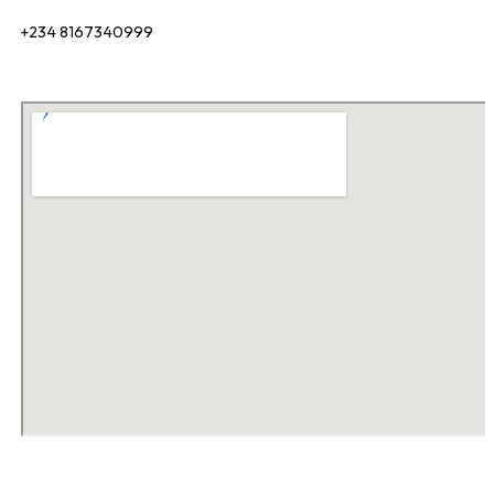
+234 8167340999