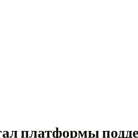
HOME
WHO WE ARE
OUR PORTFOLIO
OUR STRATEGY
CONTACT
тал платформы подд