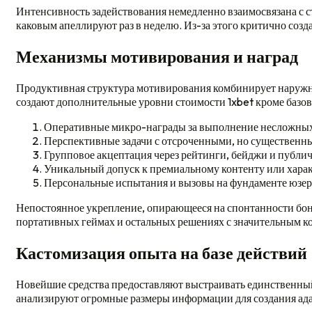
Интенсивность задействования немедленно взаимосвязана с ст
каковым апеллируют раз в неделю. Из-за этого критично созд
Механизмы мотивирования и наград
Продуктивная структура мотивирования комбинирует наружн
создают дополнительные уровни стоимости 1xbet кроме базо
Оперативные микро-награды за выполнение несложны
Перспективные задачи с отсроченными, но существен
Групповое акцептация через рейтинги, бейджи и публи
Уникальный допуск к премиальному контенту или хара
Персональные испытания и вызовы на фундаменте юзе
Непостоянное укрепление, опирающееся на спонтанности бон
портативных геймах и остальных решениях с значительным 
Кастомизация опыта на базе действий
Новейшие средства предоставляют выстраивать единственный
анализируют огромные размеры информации для создания ад