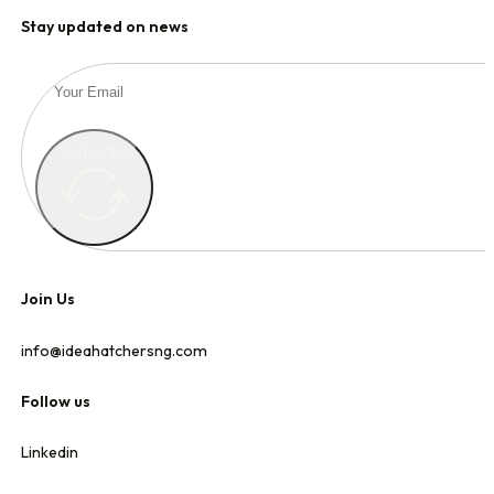
Stay updated on news
Subscribe
Join Us
info@ideahatchersng.com
Follow us
Linkedin