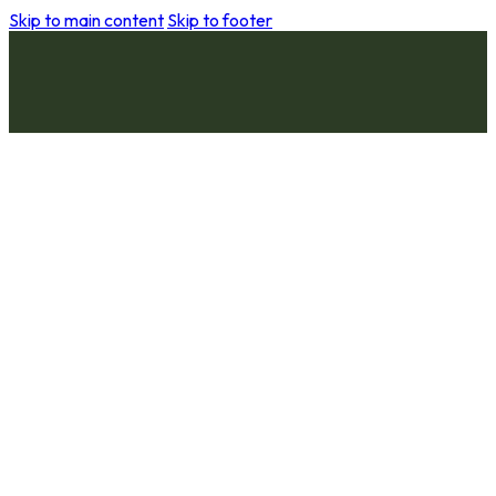
Skip to main content
Skip to footer