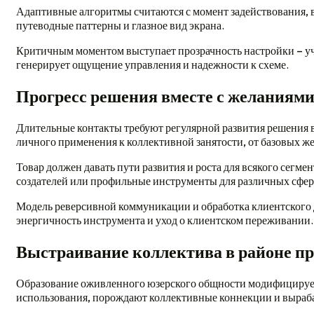
Адаптивные алгоритмы считаются с момент задействования, вы
путеводные паттерны и глазное вид экрана.
Критичным моментом выступает прозрачность настройки – уч
генерирует ощущение управления и надежности к схеме.
Прогресс решения вместе с желаниями
Длительные контакты требуют регулярной развития решения 
личного применения к коллективной занятости, от базовых ж
Товар должен давать пути развития и роста для всякого сег
создателей или профильные инструменты для различных сфер
Модель реверсивной коммуникации и обработка клиентского 
энергичность инструмента и уход о клиентском переживании.
Выстраивание коллектива в районе п
Образование оживленного юзерского общности модифицирует
использования, порождают коллективные коннекции и выра