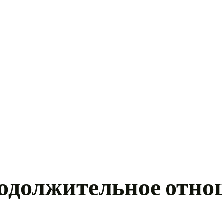
HOME
WHO WE ARE
OUR PORTFOLIO
OUR STRATEGY
одолжительное отнош
CONTACT