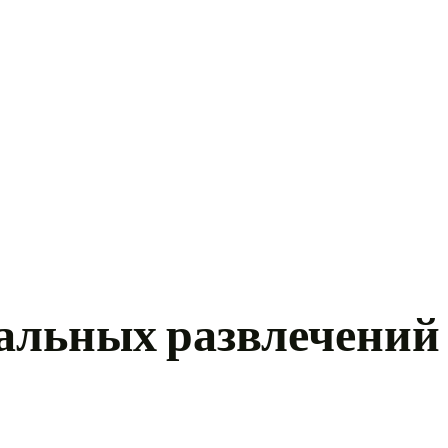
уальных развлечений