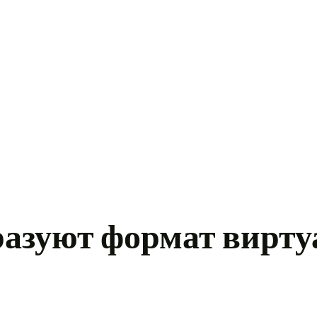
разуют формат вирт