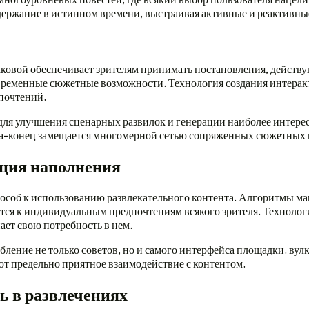
ержание в истинном времени, выстраивая активные и реактивные
ковой обеспечивает зрителям принимать постановления, действ
овременные сюжетные возможности. Технология создания интера
почтений.
для улучшения сценарных развилок и генерации наиболее интере
ина-конец замещается многомерной сетью сопряженных сюжетных
ция наполнения
особ к использованию развлекательного контента. Алгоритмы м
тся к индивидуальным предпочтениям всякого зрителя. Техноло
нает свою потребность в нем.
ление не только советов, но и самого интерфейса площадки. ву
т предельно приятное взаимодействие с контентом.
ь в развлечениях