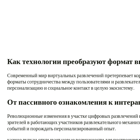
CONTACT
Как технологии преобразуют формат 
Современный мир виртуальных развлечений претерпевает ко
форматы сотрудничества между пользователями и развлекате
персонализацию и социальное контакт в целую экосистему.
От пассивного ознакомления к интер
Революционные изменения в участке цифровых развлечений н
зрителей в работающих участников развлекательного механи
событий и порождать персонализированный опыт.
казино вулкан открывает новые возможности для построения 