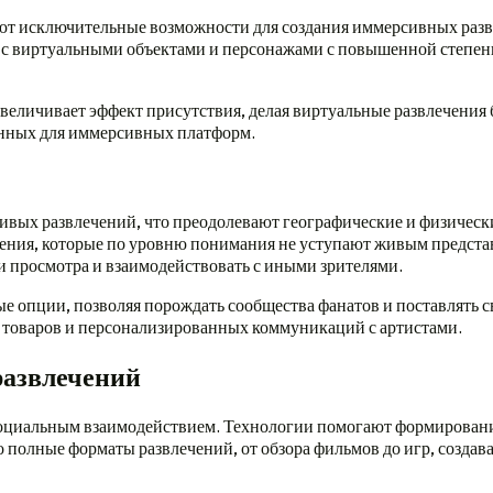
ют исключительные возможности для создания иммерсивных разв
 с виртуальными объектами и персонажами с повышенной степен
увеличивает эффект присутствия, делая виртуальные развлечения
анных для иммерсивных платформ.
вых развлечений, что преодолевают географические и физическ
ения, которые по уровню понимания не уступают живым предст
и просмотра и взаимодействовать с иными зрителями.
 опции, позволяя порождать сообщества фанатов и поставлять 
 товаров и персонализированных коммуникаций с артистами.
развлечений
оциальным взаимодействием. Технологии помогают формирован
полные форматы развлечений, от обзора фильмов до игр, создав