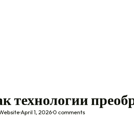
Home
Who We Are
Our Works
Our Strategy
ак технологии преоб
Contact Us
Website
·
April 1, 2026
·
0 comments