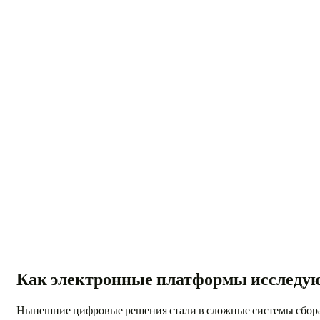
Как электронные платформы исследую
Нынешние цифровые решения стали в сложные системы сбора 