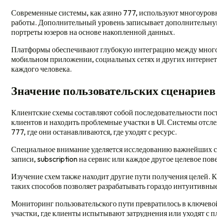
Современные системы, как азино 777, используют многоуровн
работы. Дополнительный уровень записывает дополнительную 
портреты юзеров на основе накопленной данных.
Платформы обеспечивают глубокую интеграцию между многооб
мобильном приложении, социальных сетях и других интернет 
каждого человека.
Значение пользовательских сценарие
Клиентские схемы составляют собой последовательности пос
клиентов и находить проблемные участки в UI. Системы отс
777, где они останавливаются, где уходят с ресурс.
Специальное внимание уделяется исследованию важнейших сце
записи, subscription на сервис или каждое другое целевое п
Изучение схем также находит другие пути получения целей. К
таких способов позволяет разрабатывать гораздо интуитивны
Мониторинг пользовательского пути превратилось в ключевой
участки, где клиенты испытывают затруднения или уходят с 