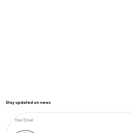
Stay updated on news