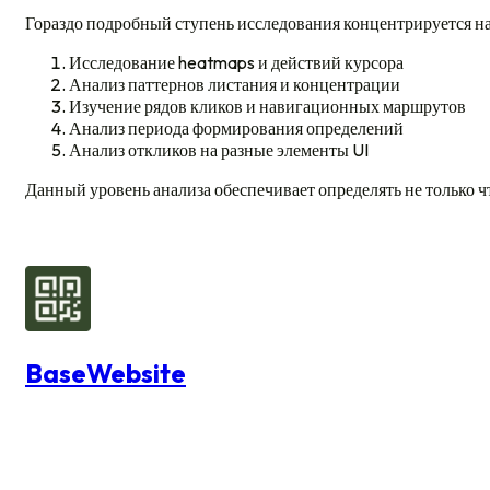
Гораздо подробный ступень исследования концентрируется н
Исследование heatmaps и действий курсора
Анализ паттернов листания и концентрации
Изучение рядов кликов и навигационных маршрутов
Анализ периода формирования определений
Анализ откликов на разные элементы UI
Данный уровень анализа обеспечивает определять не только 
BaseWebsite