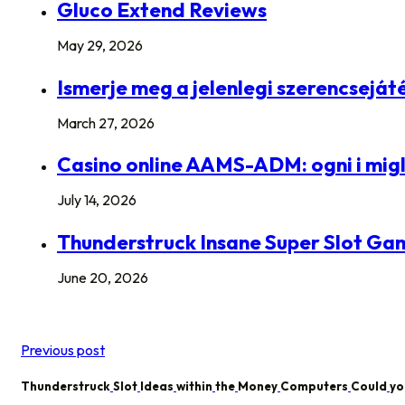
Gluco Extend Reviews
May 29, 2026
Ismerje meg a jelenlegi szerencsejá
March 27, 2026
Casino online AAMS-ADM: ogni i migliori
July 14, 2026
Thunderstruck Insane Super Slot Gam
June 20, 2026
Previous post
Thunderstruck
Slot
Ideas
within
the
Money
Computers
Could
yo