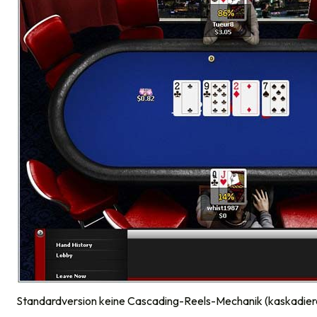
Standardversion keine Cascading-Reels-Mechanik (kaskadierend