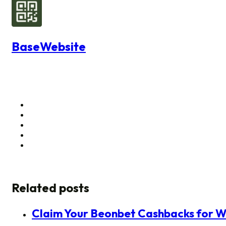
BaseWebsite
Related posts
Claim Your Beonbet Cashbacks for W