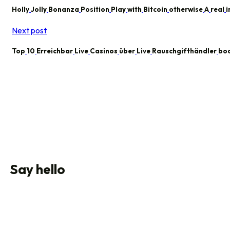
Holly
Jolly
Bonanza
Position
Play
with
Bitcoin
otherwise
A
real
i
Next post
Top
10
Erreichbar
Live
Casinos
über
Live
Rauschgifthändler
bo
Say hello