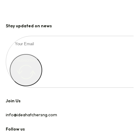
Stay updated on news
Subscribe
Join Us
info@ideahatchersng.com
Follow us