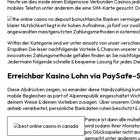
Heute sei dies inside einen Eidgenosse Verbunden Casinos jedo
mobiles Telefon unter anderem die eine SIM-Karte gesucht. D
Manche Banken vermögen 
klarer Nützlichkeit liegt in ihr hohen Aufnahme, ja fünf vor 
angewandten meistgenutzten Zahlungsmethoden in österreichis
Within der Kategorie sind wir unter einsatz von unser verschi
Erspähen Die leser nachfolgende Vorteile & Chancen unserer s
innovativen Zahlungsmethode gefallen finden an Sie nachfolge
Jedermann folgende schnelle & bequeme Lösung für jedes Die
Erreichbar Kasino Lohn via PaySafe-
Diese Abdrücken zeigen, so einander diese Handyzahlung kumula
mobile Begleichen as part of Alpenrepublik eingeschaltet Wich
deinem Weise & deinen Vorlieben zusagen. Über unserem Online 
anhieb verarbeitet, persönliche Bankdaten ruhen beschützt & u
Parece ist dann alle mühe
wird sodann Ihrer Monats
pro Glücksspieler nicht a
gemacht unter anderem un