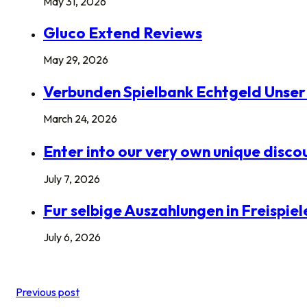
May 31, 2026
Gluco Extend Reviews
May 29, 2026
Verbunden Spielbank Echtgeld Unser
March 24, 2026
Enter into our very own unique dis
July 7, 2026
Fur selbige Auszahlungen in Freispie
July 6, 2026
Previous post