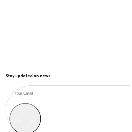
Stay updated on news
Subscribe