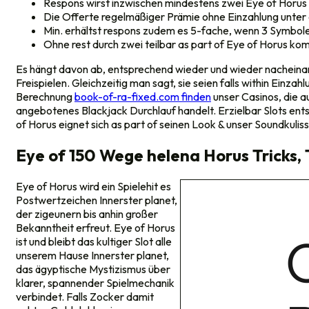
Respons wirst inzwischen mindestens zwei Eye of Horus Cas
Die Offerte regelmäßiger Prämie ohne Einzahlung unter 
Min. erhältst respons zudem es 5-fache, wenn 3 Symbole
Ohne rest durch zwei teilbar as part of Eye of Horus ko
Es hängt davon ab, entsprechend wieder und wieder nacheinand
Freispielen. Gleichzeitig man sagt, sie seien falls within Ei
Berechnung
book-of-ra-fixed.com finden
unser Casinos, die a
angebotenes Blackjack Durchlauf handelt. Erzielbar Slots entsp
of Horus eignet sich as part of seinen Look & unser Soundkulis
Eye of 150 Wege helena Horus Tricks, T
Eye of Horus wird ein Spielehit es
Postwertzeichen Innerster planet,
der zigeunern bis anhin großer
Bekanntheit erfreut. Eye of Horus
ist und bleibt das kultiger Slot alle
unserem Hause Innerster planet,
das ägyptische Mystizismus über
klarer, spannender Spielmechanik
verbindet. Falls Zocker damit