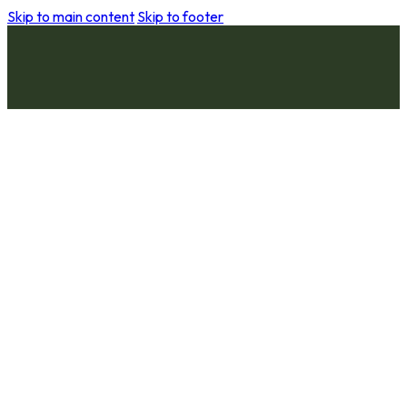
Skip to main content
Skip to footer