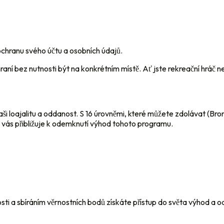
ochranu svého účtu a osobních údajů.
aní bez nutnosti být na konkrétním místě. Ať jste rekreační hráč ne
i loajalitu a oddanost. S 16 úrovněmi, které můžete zdolávat (Bro
vás přibližuje k odemknutí výhod tohoto programu.
i a sbíráním věrnostních bodů získáte přístup do světa výhod a od