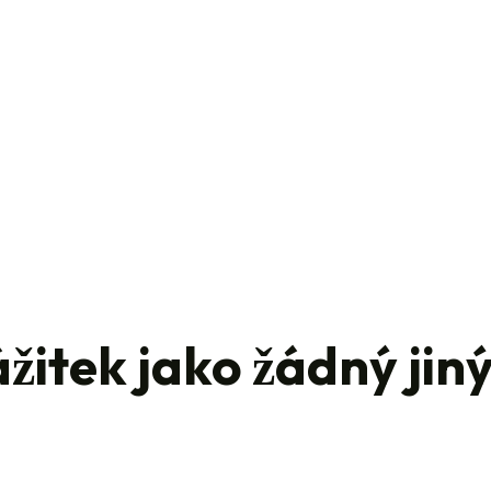
žitek jako žádný jin