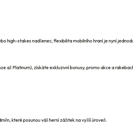
bo high-stakes nadšenec, flexibilita mobilního hraní je nyní jednodu
nze až Platinum), získáte exkluzivní bonusy, promo akce a rakebac
měn, které posunou váš herní zážitek na vyšší úroveň.