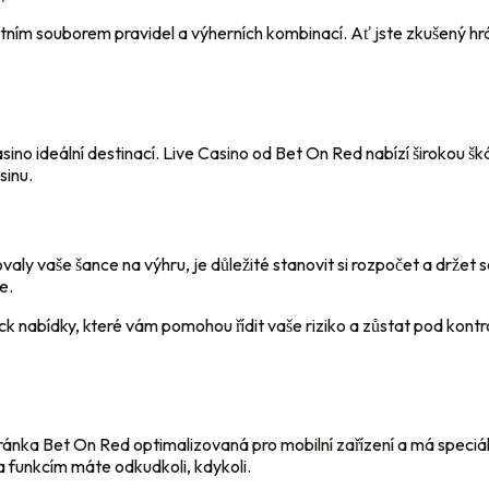
ním souborem pravidel a výherních kombinací. Ať jste zkušený hr
Casino ideální destinací. Live Casino od Bet On Red nabízí širokou 
sinu.
izovaly vaše šance na výhru, je důležité stanovit si rozpočet a drž
e.
ck nabídky, které vám pomohou řídit vaše riziko a zůstat pod kon
ránka Bet On Red optimalizovaná pro mobilní zařízení a má speciáln
a funkcím máte odkudkoli, kdykoli.