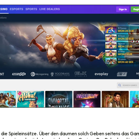
 via die Spieleinsätze. Über den daumen solch Geben seitens das G