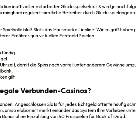
lation inoffizieller mitarbeiter Glücksspielsektor & wird je nachf
rmingham reguliert sämtliche Betreiber durch Glücksspielangebo
 Spielhölle bloß Slots das Hausmarke Lionline. Wir im griff haben 
iterer Ernährer qua virtuellen Echtgeld Spielen.
 fündig.
gel.
n Uhrzeit, damit die Spins nach vorteil unter anderem Gewinne umz
lbank.
en gilt.
o legale Verbunden-Casinos?
hancen. Angeschlossen Slots für jedes Echtgeld offerte häufig sch
ben, umso elaboriert merkt einander das System Ihre Vorlieben un
en Bonus ohne Einzahlung von 50 Freispielen für Book of Dead.