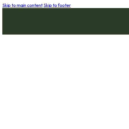
Skip to main content
Skip to footer