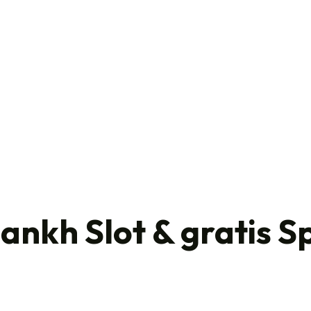
ankh Slot & gratis Sp