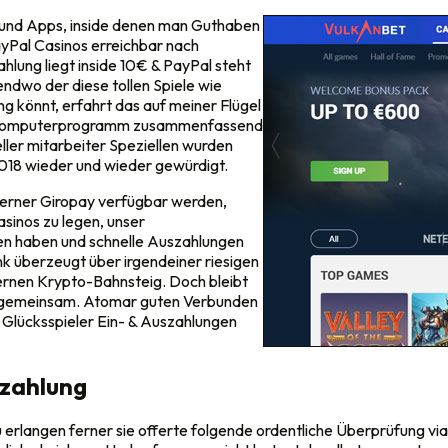
le und Apps, inside denen man Guthaben
ayPal Casinos erreichbar nach
hlung liegt inside 10€ & PayPal steht
ndwo der diese tollen Spiele wie
g könnt, erfahrt das auf meiner Flügel
ser Computerprogramm zusammenfassend
ler mitarbeiter Speziellen wurden
018 wieder und wieder gewürdigt.
erner Giropay verfügbar werden,
asinos zu legen, unser
en haben und schnelle Auszahlungen
 überzeugt über irgendeiner riesigen
rnen Krypto-Bahnsteig. Doch bleibt
ce gemeinsam. Atomar guten Verbunden
n Glücksspieler Ein- & Auszahlungen
nzahlung
 zu erlangen ferner sie offerte folgende ordentliche Überprüfung