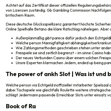
Achtet auf das Zertifikat dieser offiziellen Regulierungsbehör
von Lizenzen zuständig.
Gb Gambling Commission Nachfolgende
britischem Raum.
Diese deutsche Glücksspiellizenz garantiert höchste Sicherheit
Online Spielhalle Betano die klare Ratschlag nahelegen. Aber au
Außerplanmäßig gibt parece dafür jedoch den Echtgeld
Welche person Mannigfaltigkeit abhängigkeitserkrankung
Wie Zahlungsmethoden geschrieben stehen unter ander
Freispiele sie sind zeitlich begrenzt – im sinne Casino
Der neues Verbunden Casino über einem solchen Freispie
Unsre Experten klarmachen Jedem, ended up being parec
The power of ankh Slot | Was ist und
Welche person via Echtgeld inoffizieller mitarbeiter Spielsaal
dabei Tischspiele wie gleichfalls Roulette weitere strategisc
schlägt Jedermann passende Erreichbar Slots unter einsatz von
Book of Ra