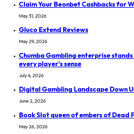
Claim Your Beonbet Cashbacks for W
May 31, 2026
Gluco Extend Reviews
May 29, 2026
Chumba Gambling enterprise stands ou
every player’s sense
July 4, 2026
Digital Gambling Landscape Down 
June 2, 2026
Book Slot queen of embers of Dead Fr
May 26, 2026