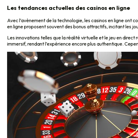
Les tendances actuelles des casinos en ligne
Avec l’avènement de la technologie, les casinos en ligne ont co
en ligne proposent souvent des bonus attractifs, incitant les jou
Les innovations telles que la réalité virtuelle et le jeu en di
immersif, rendant l’expérience encore plus authentique. Cependa