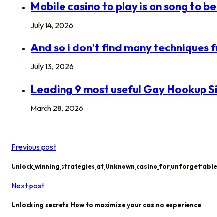
Mobile casino to play is on song to b
July 14, 2026
And so i don’t find many techniques 
July 13, 2026
Leading 9 most useful Gay Hookup S
March 28, 2026
Previous post
Unlock
winning
strategies
at
Unknown
casino
for
unforgettable
Next post
Unlocking
secrets
How
to
maximize
your
casino
experience