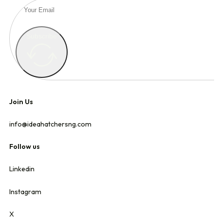
Subscribe
Join Us
info@ideahatchersng.com
Follow us
Linkedin
Instagram
X