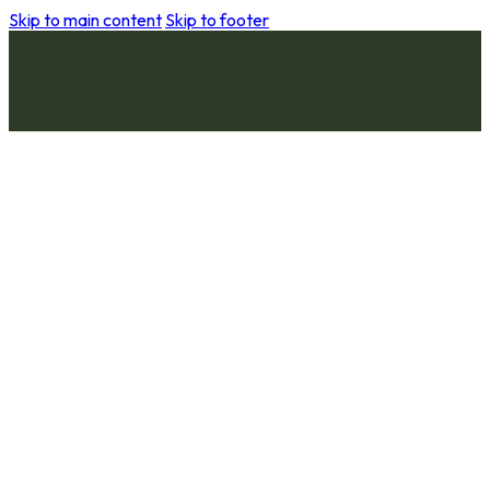
Skip to main content
Skip to footer