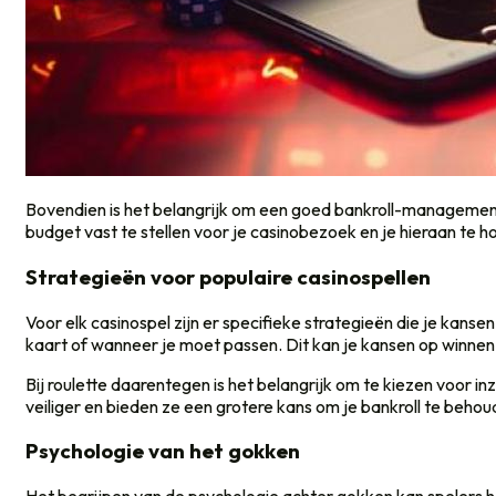
Bovendien is het belangrijk om een goed bankroll-management 
budget vast te stellen voor je casinobezoek en je hieraan te h
Strategieën voor populaire casinospellen
Voor elk casinospel zijn er specifieke strategieën die je kans
kaart of wanneer je moet passen. Dit kan je kansen op winnen a
Bij roulette daarentegen is het belangrijk om te kiezen voor in
veiliger en bieden ze een grotere kans om je bankroll te behou
Psychologie van het gokken