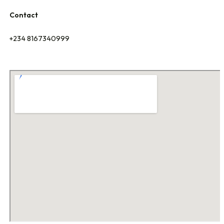
Contact
+234 8167340999