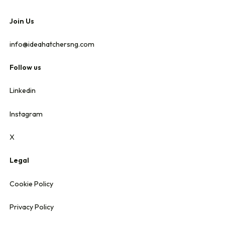
Join Us
info@ideahatchersng.com
Follow us
Linkedin
Instagram
X
Legal
Cookie Policy
Privacy Policy