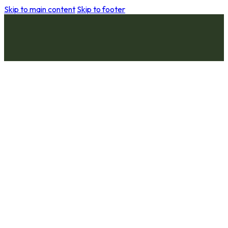
Skip to main content
Skip to footer