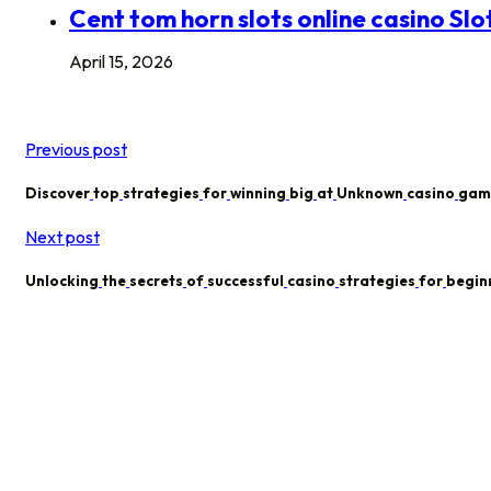
Cent tom horn slots online casino Slo
April 15, 2026
Previous post
Discover
top
strategies
for
winning
big
at
Unknown
casino
gam
Next post
Unlocking
the
secrets
of
successful
casino
strategies
for
begin