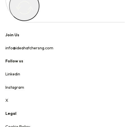
Join Us
info@ideahatchersng.com
Follow us
Linkedin
Instagram
X
Legal
Cookie Policy