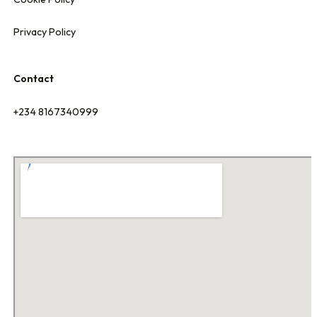
Privacy Policy
Contact
+234 8167340999