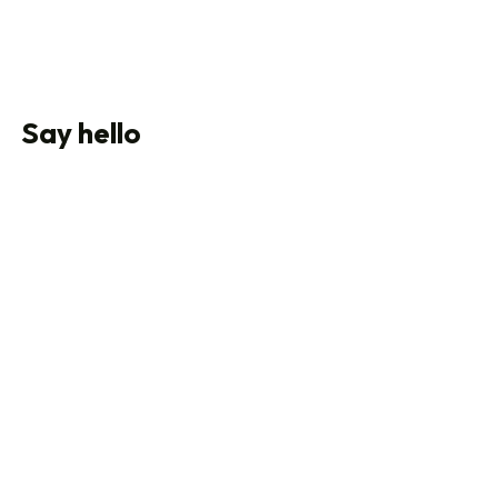
Say hello