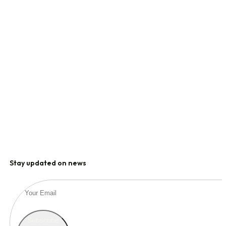
Stay updated on news
Subscribe