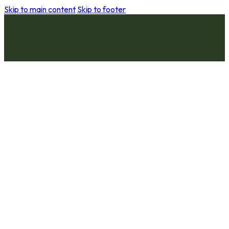
Skip to main content
Skip to footer