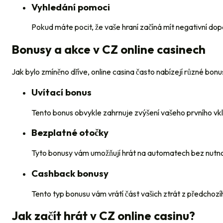
Vyhledání pomoci
Pokud máte pocit, že vaše hraní začíná mít negativní do
Bonusy a akce v CZ online casinech
Jak bylo zmíněno dříve, online casina často nabízejí různé bon
Uvítací bonus
Tento bonus obvykle zahrnuje zvýšení vašeho prvního vkl
Bezplatné otočky
Tyto bonusy vám umožňují hrát na automatech bez nutnos
Cashback bonusy
Tento typ bonusu vám vrátí část vašich ztrát z předchozího
Jak začít hrát v CZ online casinu?