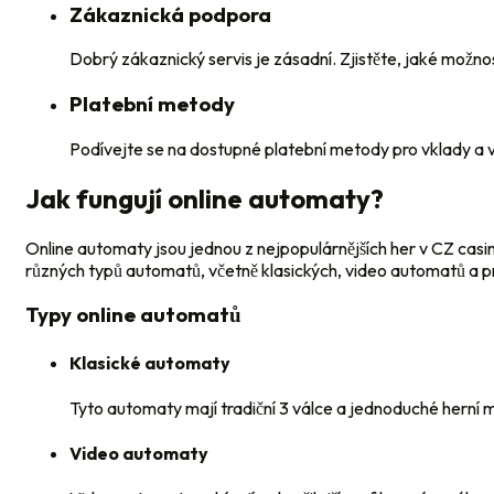
Zákaznická podpora
Dobrý zákaznický servis je zásadní. Zjistěte, jaké možno
Platební metody
Podívejte se na dostupné platební metody pro vklady a v
Jak fungují online automaty?
Online automaty jsou jednou z nejpopulárnějších her v CZ casin
různých typů automatů, včetně klasických, video automatů a p
Typy online automatů
Klasické automaty
Tyto automaty mají tradiční 3 válce a jednoduché herní m
Video automaty