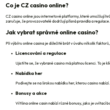
Co je CZ casino online?
CZ casino online jsou internetové platformy, které umožňují hrá
zaručuje, že provozovatelé dodržují přísná pravidla a regulace.
Jak vybrat správné online casino?
Při výběru online casina je důležité brát v úvahu několik faktorů,
Licencování a regulace
Ujistěte se, že vybrané casino má platnou licenci. To je k
Nabídka her
Podívejte se na širokou nabídku her, kterou casino nabíz
Bonusy a akce
Většina online casin nabízí různé bonusy, jako je uvítací