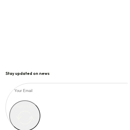
Stay updated on news
Subscribe