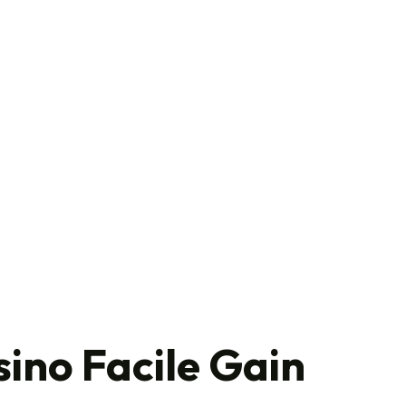
ino Facile Gain