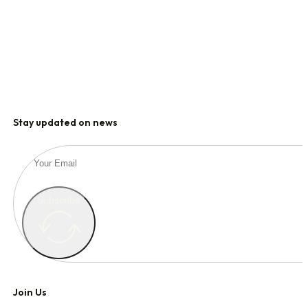
Stay updated on news
Subscribe
Join Us