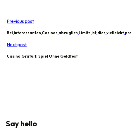
Previous post
Bei
interessanten
Casinos
abzuglich
Limits
ist
dies
vielleicht
pr
Next post
Casino
Gratuit:
Spiel
Ohne
Geldtest
Say hello