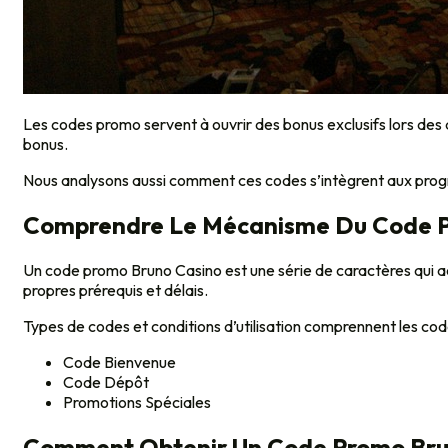
Les codes promo servent à ouvrir des bonus exclusifs lors des dép
bonus.
Nous analysons aussi comment ces codes s’intègrent aux program
Comprendre Le Mécanisme Du Code P
Un code promo Bruno Casino est une série de caractères qui act
propres prérequis et délais.
Types de codes et conditions d’utilisation comprennent les cod
Code Bienvenue
Code Dépôt
Promotions Spéciales
Comment Obtenir Un Code Promo Bru