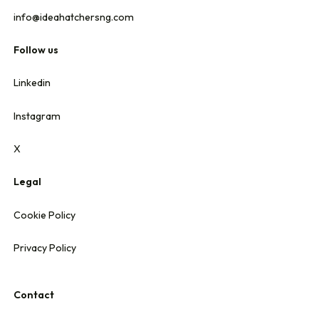
info@ideahatchersng.com
Follow us
Linkedin
Instagram
X
Legal
Cookie Policy
Privacy Policy
Contact