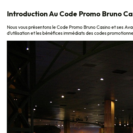
Introduction Au Code Promo Bruno Ca
Nous vous présentons le Code Promo Bruno Casino et ses Avanta
d’utilisation et les bénéfices immédiats des codes promotionne