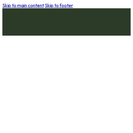
Skip to main content
Skip to footer