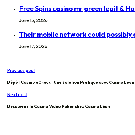
Free Spins casino mr green legit & Ho
June 15, 2026
Their mobile network could possibly
June 17, 2026
Previous post
Dépôt
Casino
eCheck
:
Une
Solution
Pratique
avec
Casino
Leon
Next post
Découvrez
le
Casino
Vidéo
Poker
chez
Casino
Léon