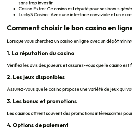
sans trop investir.
Casino Extra : Ce casino est réputé pour ses bonus gén
Lucky8 Casino : Avec une interface conviviale et un exce
Comment choisir le bon casino en ligne
Lorsque vous cherchez un casino en ligne avec un dépôt minimum 
1. La réputation du casino
Vérifiez les avis des joueurs et assurez-vous que le casino est 
2. Les jeux disponibles
Assurez-vous que le casino propose une variété de jeux qui vous
3. Les bonus et promotions
Les casinos offrent souvent des promotions intéressantes pou
4. Options de paiement