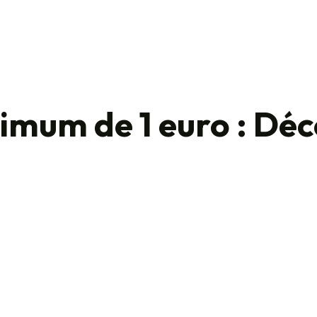
HOME
imum de 1 euro : Déc
WHO WE ARE
OUR PORTFOLIO
OUR STRATEGY
CONTACT