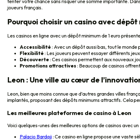
tenter votre chance sans risquer une somme importante. Dans cet
joueurs français.
Pourquoi choisir un casino avec dépôt
Les casinos en ligne avec un dépôt minimum de 1 euro présent
Accessibilité
: Avec un dépôt aussi bas, tout le monde p
Flexibilité
: Les joueurs peuvent essayer différents jeux
Découverte
: Ces casinos permettent aux nouveaux joueu
Promotions attractives
: Beaucoup de casinos offren
Leon : Une ville au cœur de l’innovatio
Leon, bien que moins connue que d’autres grandes villes frança
implantés, proposant des dépôts minimums attractifs. Cela perm
Les meilleures plateformes de casino à Leon
Voici quelques-unes des meilleures options de casinos avec un
Palacio Bardaji
: Ce casino en ligne propose une vaste sél