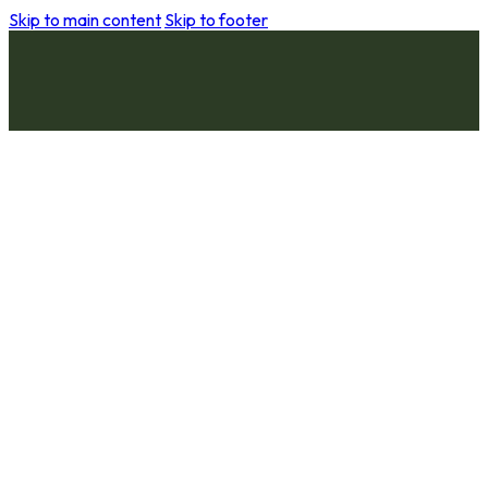
Skip to main content
Skip to footer